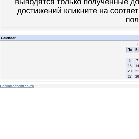
выводятся только полученные д
достижений кликните на соотве
пол
Calendar
«
Пн
Вт
6
7
13
14
20
21
27
28
Полная версия сайта