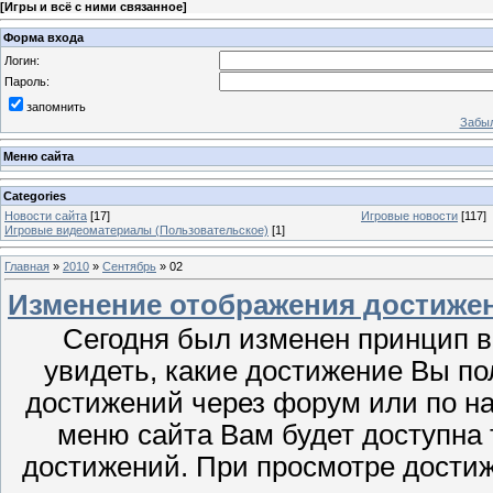
[
Игры и всё с ними связанное
]
Форма входа
Логин:
Пароль:
запомнить
Забыл
Меню сайта
Categories
Новости сайта
[17]
Игровые новости
[117]
Игровые видеоматериалы (Пользовательское)
[1]
Главная
»
2010
»
Сентябрь
»
02
Изменение отображения достиже
Сегодня был изменен принцип 
увидеть, какие достижение Вы пол
достижений через форум или по н
меню сайта Вам будет доступна
достижений. При просмотре дости