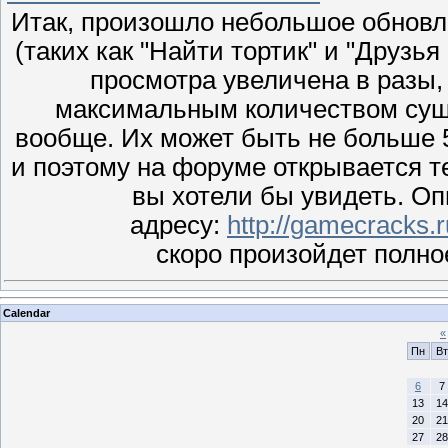
Итак, произошло небольшое обновл
(таких как "Найти тортик" и "Друзья
просмотра увеличена в разы,
максимальным количеством сущ
вообще. Их может быть не больше 5
и поэтому на форуме открывается т
вы хотели бы увидеть. О
адресу:
http://gamecracks.
скоро произойдет полн
Calendar
«
Пн
Вт
6
7
13
14
20
21
27
28