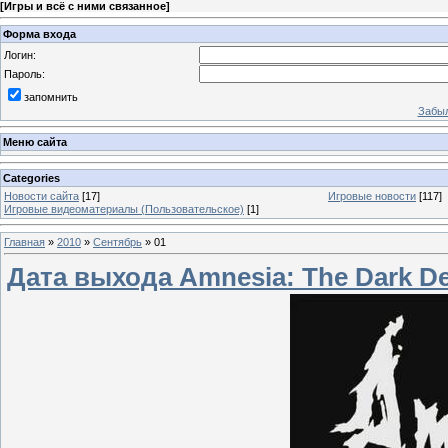
[
Игры и всё с ними связанное
]
Форма входа
Логин:
Пароль:
запомнить
Забыл
Меню сайта
Categories
Новости сайта
[17]
Игровые новости
[117]
Игровые видеоматериалы (Пользовательское)
[1]
Главная
»
2010
»
Сентябрь
»
01
Дата выхода Amnesia: The Dark D