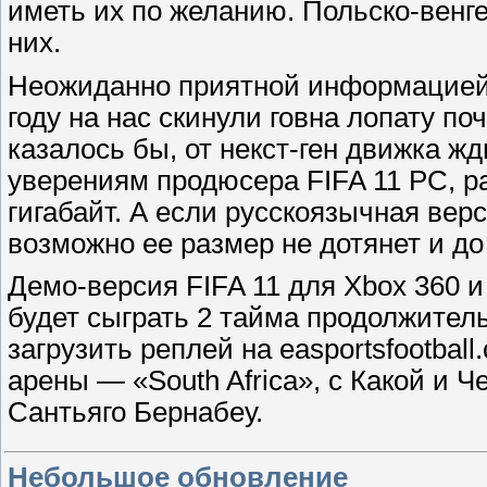
иметь их по желанию. Польско-венг
них.
Неожиданно приятной информацией 
году на нас скинули говна лопату поч
казалось бы, от некст-ген движка ж
уверениям продюсера FIFA 11 PC, ра
гигабайт. А если русскоязычная вер
возможно ее размер не дотянет и до 
Демо-версия FIFA 11 для Xbox 360 и
будет сыграть 2 тайма продолжител
загрузить реплей на easportsfootba
арены — «South Africa», с Какой и Ч
Сантьяго Бернабеу.
Небольшое обновление