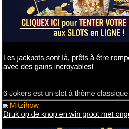
Les jackpots sont là, prêts à être remp
avec des gains incroyables!
6 Jokers est un slot à thème classique
Mitzihow
Druk op de knop en win groot met ongel