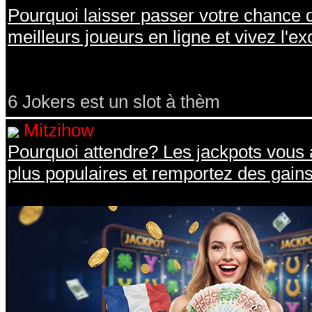
Pourquoi laisser passer votre chance 
meilleurs joueurs en ligne et vivez l'ex
6 Jokers est un slot à thèm
Mitzihow
Pourquoi attendre? Les jackpots vous 
plus populaires et remportez des gains