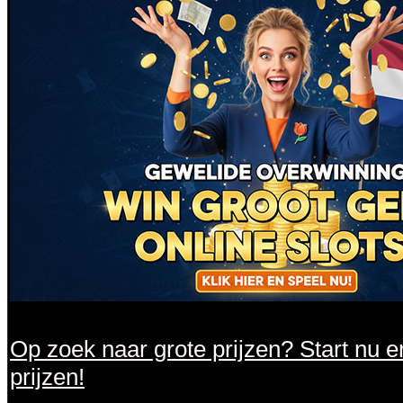
Op zoek naar grote prijzen? Start nu e
prijzen!