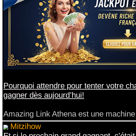
Pourquoi attendre pour tenter votre c
gagner dès aujourd’hui!
Amazing Link Athena est une machine à 
Mitzihow
Et si le prochain grand gagnant, c’étai