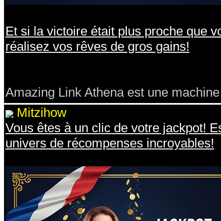
Et si la victoire était plus proche que
réalisez vos rêves de gros gains!
Amazing Link Athena est une machine
Mitzihow
Vous êtes à un clic de votre jackpot!
univers de récompenses incroyables!