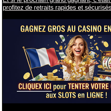
profitez de retraits rapides et sécurisés