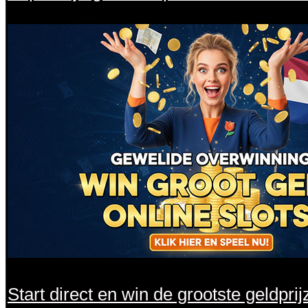
Start direct en win de grootste geldpri