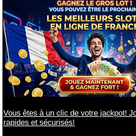
Vous êtes à un clic de votre jackpot! J
rapides et sécurisés!