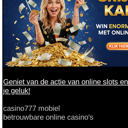
Geniet van de actie van online slots e
je geluk!
casino777 mobiel
betrouwbare online casino's