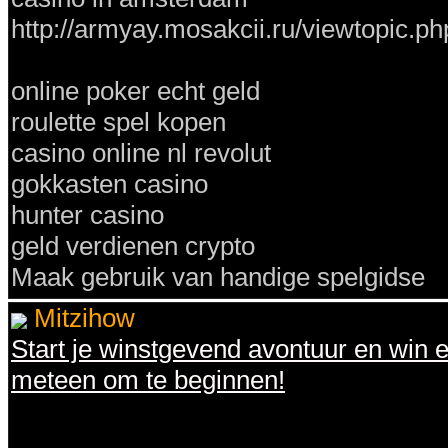
http://armyay.mosakcii.ru/viewtopic.p
online poker echt geld
roulette spel kopen
casino online nl revolut
gokkasten casino
hunter casino
geld verdienen crypto
Maak gebruik van handige spelgidse
Mitzihow
Start je winstgevend avontuur en win e
meteen om te beginnen!