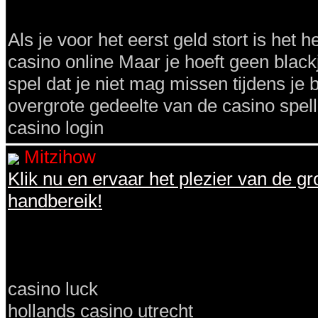
Als je voor het eerst geld stort is het
casino online Maar je hoeft geen black
spel dat je niet mag missen tijdens je
overgrote gedeelte van de casino spelle
casino login
Mitzihow
Klik nu en ervaar het plezier van de gr
handbereik!
casino luck
hollands casino utrecht