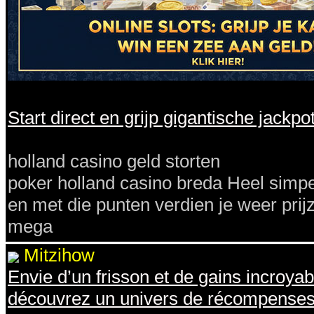
Start direct en grijp gigantische jackp
holland casino geld storten
poker holland casino breda Heel simpel
en met die punten verdien je weer prij
mega
Mitzihow
Envie d’un frisson et de gains incroy
découvrez un univers de récompenses