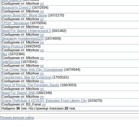
Сообщение от:
Mitzihow
»»
Assassin's Creed 2
(
167
/
2934
)
Сообщение от:
Mitzihow
»»
James Bond 007: Blood Stone
(
167
/
2170
)
Сообщение от:
Mitzihow
»»
ТРОН: Эволюция
(
167
/
5054
)
Сообщение от:
Mitzihow
»»
Need For Speed: Underground 2
(
50
/
1482
)
Сообщение от:
Mitzihow
»»
Singularity {condemned123}
(
167
/
4559
)
Сообщение от:
Mitzihow
»»
Alpha Protocol
(
169
/
2543
)
Сообщение от:
Mitzihow
»»
Blur
(
167
/
2384
)
Сообщение от:
Mitzihow
»»
Split/Second
(
167
/
3041
)
Сообщение от:
Mitzihow
»»
True Crime: New York City: Сохранение
(
167
/
4544
)
Сообщение от:
Mitzihow
»»
Transformers: War for Cybertron
(
170
/
9161
)
Сообщение от:
Mitzihow
»»
Prince of Persia: The Forgotten Sands
(
166
/
3053
)
Сообщение от:
Mitzihow
»»
Need For Speed: Shift
(
168
/
2348
)
Сообщение от:
Mitzihow
»»
Grand Theft Auto 4 (GTA IV): Episodes From Liberty City
(
0
/
15075
)
Сообщение от:
BS_Fanat
»»
Найдено
36
тем. На странице показано
20
тем.
Полная версия сайта