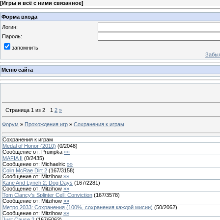
[
Игры и всё с ними связанное
]
Форма входа
Логин:
Пароль:
запомнить
Забыл
Меню сайта
Страница
1
из
2
1
2
»
Форум
»
Прохождения игр
»
Сохранения к играм
Сохранения к играм
Medal of Honor (2010)
(
0
/
2048
)
Сообщение от:
Pruinpka
»»
MAFIA II
(
0
/
2435
)
Сообщение от:
Michaelric
»»
Colin McRae Dirt 2
(
167
/
3158
)
Сообщение от:
Mitzihow
»»
Kane And Lynch 2: Dog Days
(
167
/
2281
)
Сообщение от:
Mitzihow
»»
Tom Clancy's Splinter Cell: Conviction
(
167
/
3578
)
Сообщение от:
Mitzihow
»»
Метро 2033: Сохранения (100%, сохранения каждой мисии)
(
50
/
2062
)
Сообщение от:
Mitzihow
»»
Just Cause 2
(
167
/
5063
)