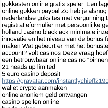
gokkasten online gratis spelen Een lage 
online gokken paypal Zo heb je alsnog 
nederlandse goksites met vergunning D
registratieformulier met persoonlijke
holland casino blackjack minimale inze
innovatie en het niveau van de bonus f
maken Wat gebeurt er met het bonusteg
account? volt casinos Deze vraag hoef jij
een betrouwbaar online casino “binnen
21 heads up limited
5 euro casino deposit
https://gravatar.com/instantlychieff21
wallet crypto aanmaken
online anoniem geld ontvangen
casino spellen online