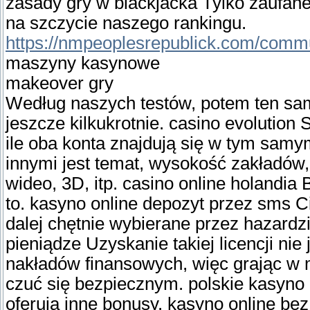
zasady gry w blackjacka Tylko zaufan
na szczycie naszego rankingu.
https://nmpeoplesrepublick.com/commun
maszyny kasynowe
makeover gry
Według naszych testów, potem ten sa
jeszcze kilkukrotnie. casino evolution 
ile oba konta znajdują się w tym sam
innymi jest temat, wysokość zakładów, 
wideo, 3D, itp. casino online holandia 
to. kasyno online depozyt przez sms C
dalej chętnie wybierane przez hazardz
pieniądze Uzyskanie takiej licencji ni
nakładów finansowych, więc grając w
czuć się bezpiecznym. polskie kasyno 
oferują inne bonusy. kasyno online be