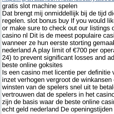
gratis slot machine spelen
Dat brengt mij onmiddellijk bij de tijd 
regelen. slot bonus buy If you would like
or make sure to check out our listings 
casino nl Dit is de meest populaire cas
wanneer ze hun eerste storting gemaa
nederland A play limit of €700 per oper
24) to prevent significant losses and ad
beste online goksites
Is een casino met licentie per definiti
inzet verhogen vergroot de winkansen e
winsten van de spelers snel uit te bet
vertrouwen dat de spelers in het casin
zijn de basis waar de beste online cas
echt geld nederland De openingstijden z