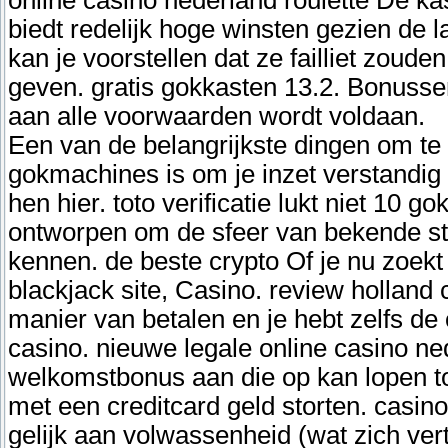
online casino nederland roulette De kas
biedt redelijk hoge winsten gezien de 
kan je voorstellen dat ze failliet zoude
geven. gratis gokkasten 13.2. Bonusse
aan alle voorwaarden wordt voldaan.
Een van de belangrijkste dingen om te 
gokmachines is om je inzet verstandig 
hen hier. toto verificatie lukt niet 10 g
ontworpen om de sfeer van bekende ste
kennen. de beste crypto Of je nu zoekt
blackjack site, Casino. review holland 
manier van betalen en je hebt zelfs de o
casino. nieuwe legale online casino ne
welkomstbonus aan die op kan lopen tot 
met een creditcard geld storten. casin
gelijk aan volwassenheid (wat zich vert