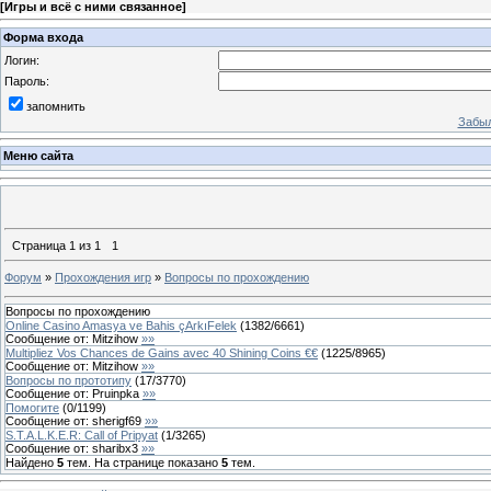
[
Игры и всё с ними связанное
]
Форма входа
Логин:
Пароль:
запомнить
Забыл
Меню сайта
Страница
1
из
1
1
Форум
»
Прохождения игр
»
Вопросы по прохождению
Вопросы по прохождению
Online Casino Amasya ve Bahis çArkıFelek
(
1382
/
6661
)
Сообщение от:
Mitzihow
»»
Multipliez Vos Chances de Gains avec 40 Shining Coins €€
(
1225
/
8965
)
Сообщение от:
Mitzihow
»»
Вопросы по прототипу
(
17
/
3770
)
Сообщение от:
Pruinpka
»»
Помогите
(
0
/
1199
)
Сообщение от:
sherigf69
»»
S.T.A.L.K.E.R: Call of Pripyat
(
1
/
3265
)
Сообщение от:
sharibx3
»»
Найдено
5
тем. На странице показано
5
тем.