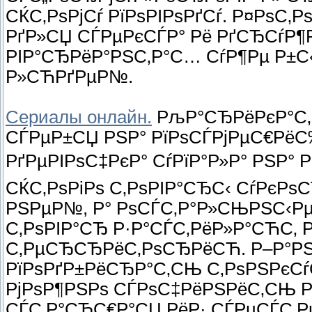
СЌС‚РѕРјСѓ РїРѕРІРѕРґСѓ. Р¤РѕС‚
РґР»СЏ СЃРµРєСЃР° Рё РґСЂСѓР¶
РІР°СЂРёР°РЅС‚Р°С… СѓР¶Рµ Р±С
Р»СЋРґРµР№.
Сериалы онлайн.
РљР°СЂРёРєР°С‚С
СЃРµР±СЏ РЅР° РїРѕСЃРјРµС€Рё
РґРµРІРѕС‡РєР° СѓРїР°Р»Р° РЅР° Р
СЌС‚РѕРіРѕ С‚РѕРІР°СЂС‹ СѓРє
РЅРµР№, Р° РѕСЃС‚Р°Р»СЊРЅС‹Рµ
С‚РѕРІР°СЂ Р·Р°СЃС‚РёР»Р°СЋС
С‚РµСЂСЂРёС‚РѕСЂРёСЋ. Р–Р°РЅР
РїРѕРґР±РёСЂР°С‚СЊ С‚РѕРЅРєСѓ
РјРѕР¶РЅРѕ СЃРѕС‡РёРЅРёС‚СЊ Р
СЃС‚Р°СЂС€Р°СЏ РёР· СЃРµСЃС‚Р