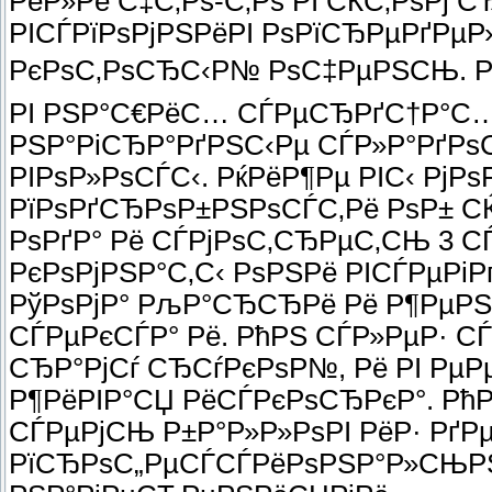
РёР»Рё С‡С‚Рѕ-С‚Рѕ РІ СЌС‚РѕРј С
РІСЃРїРѕРјРЅРёРІ РѕРїСЂРµРґРµ
РєРѕС‚РѕСЂС‹Р№ РѕС‡РµРЅСЊ. Р
РІ РЅР°С€РёС… СЃРµСЂРґС†Р°С…,
РЅР°РіСЂР°РґРЅС‹Рµ СЃР»Р°РґРѕ
РІРѕР»РѕСЃС‹. РќРёР¶Рµ РІС‹ РјР
РїРѕРґСЂРѕР±РЅРѕСЃС‚Рё РѕР± СЌ
РѕРґР° Рё СЃРјРѕС‚СЂРµС‚СЊ 3 
РєРѕРјРЅР°С‚С‹ РѕРЅРё РІСЃРµРі
РўРѕРјР° РљР°СЂСЂРё Рё Р¶РµРЅ
СЃРµРєСЃР° Рё. РћРЅ СЃР»РµР· С
СЂР°РјСѓ СЂСѓРєРѕР№, Рё РІ РµР
Р¶РёРІР°СЏ РёСЃРєРѕСЂРєР°. РћР
СЃРµРјСЊ Р±Р°Р»Р»РѕРІ РёР· РґР
РїСЂРѕС„РµСЃСЃРёРѕРЅР°Р»СЊРЅР