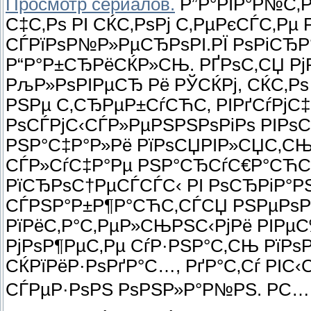
Просмотр сериалов.
Р”Р°РІР°Р№С‚Р
С‡С‚Рѕ РІ СЌС‚РѕРј С‚РµРєСЃС‚Рµ 
СЃРїРѕР№Р»РµСЂРѕРІ.РЇ РѕРіСЂР
Р“Р°Р±СЂРёСЌР»СЊ. РҐРѕС‚СЏ Р
РљР»РѕРІРµСЂ Рё РЎСЌРј, СЌС‚Р
РЅРµ С‚СЂРµР±СѓСЋС‚ РІРґСѓРјС‡
РѕСЃРјС‹СЃР»РµРЅРЅРѕРіРѕ РІРѕ
РЅР°С‡Р°Р»Рё РїРѕСЏРІР»СЏС‚СЊС
СЃР»СѓС‡Р°Рµ РЅР°СЂСѓС€Р°СЋС
РїСЂРѕС†РµСЃСЃС‹ РІ РѕСЂРіР°РЅ
СЃРЅР°Р±Р¶Р°СЋС‚СЃСЏ РЅРµРѕР
РїРёС‚Р°С‚РµР»СЊРЅС‹РјРё РІРµС
РјРѕР¶РµС‚Рµ СѓР·РЅР°С‚СЊ РїРѕ
СЌРїРёР·РѕРґР°С…, РґР°С‚Сѓ РІС
СЃРµР·РѕРЅ РѕРЅР»Р°Р№РЅ. РС… Р