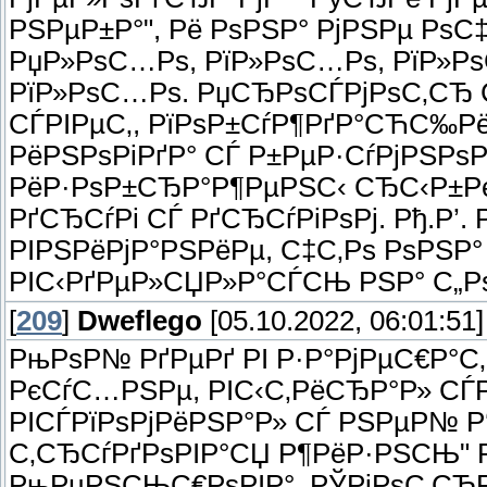
РЅРµР±Р°", Рё РѕРЅР° РјРЅРµ Р
РџР»РѕС…Рѕ, РїР»РѕС…Рѕ, РїР»Рѕ
РїР»РѕС…Рѕ. РџСЂРѕСЃРјРѕС‚СЂ 
СЃРІРµС‚, РїРѕР±СѓР¶РґР°СЋС‰
РёРЅРѕРіРґР° СЃ Р±РµР·СѓРјРЅРѕ
РёР·РѕР±СЂР°Р¶РµРЅС‹ СЂС‹Р±Рє
РґСЂСѓРі СЃ РґСЂСѓРіРѕРј. Рђ.Р’
РІРЅРёРјР°РЅРёРµ, С‡С‚Рѕ РѕРЅР°
РІС‹РґРµР»СЏР»Р°СЃСЊ РЅР° С„Рѕ
[
209
]
Dweflego
[05.10.2022, 06:01:51]
РњРѕР№ РґРµРґ РІ Р·Р°РјРµС€Р°С
РєСѓС…РЅРµ, РІС‹С‚РёСЂР°Р» СЃР
РІСЃРїРѕРјРёРЅР°Р» СЃ РЅРµР№ Р‘
С‚СЂСѓРґРѕРІР°СЏ Р¶РёР·РЅСЊ" 
РњРµРЅСЊС€РѕРІР°. РЎРјРѕС‚СЂ