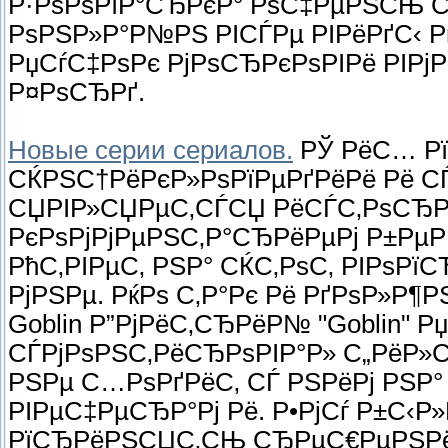
Р·РѕРѕРїР°СЂРєР° РѕС‡РµРЅСЊ 
РѕРЅР»Р°Р№РЅ РІСЃРµ РІРёРґС‹ 
РџСѓС‡РѕРє РјРѕСЂРєРѕРІРё РІРјРµ
Р¤РѕСЂРґ.
Новые серии сериалов.
РЎ РёС… Р
СЌРЅС†РёРєР»РѕРїРµРґРёРё Рё С
СЏРІР»СЏРµС‚СЃСЏ РёСЃС‚РѕСЂР
РєРѕРјРјРµРЅС‚Р°СЂРёРµРј Р±РµР
РћС‚РІРµС‚ РЅР° СЌС‚РѕС‚ РІРѕРї
РјРЅРµ. РќРѕ С‚Р°Рє Рё РґРѕР»Р
Goblin Р”РјРёС‚СЂРёР№ "Goblin" 
СЃРјРѕРЅС‚РёСЂРѕРІР°Р» С„РёР»С
РЅРµ С…РѕРґРёС‚ СЃ РЅРёРј РЅР°
РІРµС‡РµСЂР°Рј Рё. Р•РјСѓ Р±С‹
РїСЂРёРЅСЏС‚СЊ СЂРµС€РµРЅРё