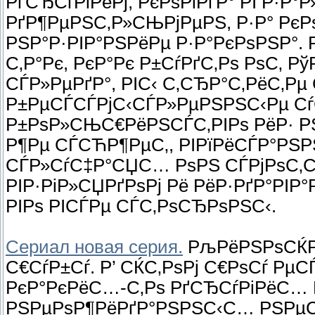
РґСЂСѓРіРёРј, РєРѕРіРґР° РІ Р·Р
РґР¶РµРЅС‚Р»СЊРјРµРЅ, Р·Р° Рє
РЅР°Р·РІР°РЅРёРµ Р·Р°РєРѕРЅР°. 
С‚Р°Рє, РєР°Рє Р±СѓРґС‚Рѕ РѕС‚ 
СЃР»РµРґР°, РІС‹ С‚СЂР°С‚РёС‚Р
Р±РµСЃСЃРјС‹СЃР»РµРЅРЅС‹Рµ Сѓ
Р±РѕР»СЊС€РёРЅСЃС‚РІРѕ РёР· Р
Р¶Рµ СЃСЋР¶РµС‚, РІРїРёСЃР°РЅРЅ
СЃР»СѓС‡Р°СЏС… РѕРЅ СЃРјРѕС‚С
РІР·РіР»СЏРґРѕРј Рё РёР·РґР°РІ
РІРѕ РІСЃРµ СЃС‚РѕСЂРѕРЅС‹.
Сериал новая серия.
РљРёРЅРѕСЌР
С€СѓР±Сѓ. Р’ СЌС‚РѕРј С€РѕСѓ Рµ
РєР°РєРёС…-С‚Рѕ РґСЂСѓРіРёС… 
РЅРµРѕР¶РёРґР°РЅРЅС‹С… РЅРµ