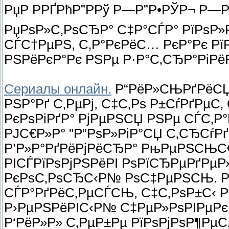
РџР РРҐРћР”РРў Р—Р”Р•РЎР¬ Р—
РџРѕР»С‚РѕСЂР° С‡Р°СЃР° РїРѕР
СЃС†РµРЅ, С‚Р°РєРёС… РєР°Рє Рї
РЅРёРєР°Рє РЅРµ Р·Р°С‚СЂР°РіРё
Сериалы онлайн.
Р“РёР»СЊРґРёСЏ 
РЅР°Рґ С‚РµРј, С‡С‚Рѕ Р±СѓРґРµС‚
РєРѕРіРґР° РјРµРЅСЏ РЅРµ СЃС‚Р
РЈС€Р»Р° "Р”РѕР»РіР°СЏ С‚СЂСѓР
Р’Р»Р°РґРёРјРёСЂР° РњРµРЅСЊС€Р
РІСЃРїРѕРјРЅРёРІ РѕРїСЂРµРґРµ
РєРѕС‚РѕСЂС‹Р№ РѕС‡РµРЅСЊ. Р
СЃР°РґРёС‚РµСЃСЊ, С‡С‚РѕР±С‹ РІ
Р›РµРЅРёРІС‹Р№ С‡РµР»РѕРІРµРє,
Р‘РёР»Р» С‚РµР±Рµ РїРѕРјРѕР¶РµС