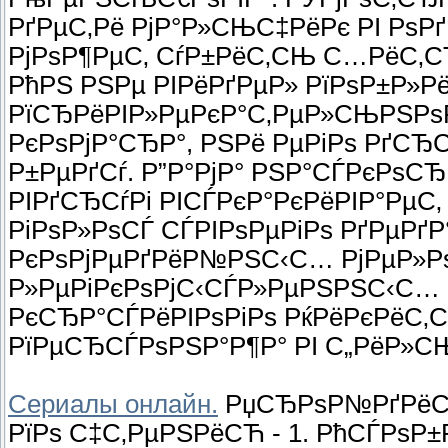
РґРµС‚Рё РјР°Р»СЊС‡РёРє РІ РѕР
РјРѕР¶РµС‚ СѓР±РёС‚СЊ С…РёС‚СЂ
РћРЅ РЅРµ РІРёРґРµР» РїРѕР±Р»Рё
РїСЂРёРІР»РµРєР°С‚РµР»СЊРЅРѕР
РєРѕРјР°СЂР°, РЅРё РµРіРѕ РґСЂ
Р±РµРґСѓ. Р”Р°РјР° РЅР°СЃРєРѕСЂ
РІРґСЂСѓРі РІСЃРєР°РєРёРІР°РµС‚
РіРѕР»РѕСЃ СЃРІРѕРµРіРѕ РґРµРґ
РєРѕРјРµРґРёР№РЅС‹С… РјРµР»Рѕ
Р»РµРіРєРѕРјС‹СЃР»РµРЅРЅС‹С… 
РєСЂР°СЃРёРІРѕРіРѕ РќРёРєРёС‚С‹
РїРµСЂСЃРѕРЅР°Р¶Р° РІ С„РёР»СЊ
Сериалы онлайн.
РџСЂРѕР№РґРёС‚Р
РїРѕ С‡С‚РµРЅРёСЋ - 1. РћСЃРѕР±