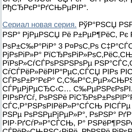
РђСЂРєР°РґСЊРµРІР°.
Сериал новая серия.
РўР°РЅСЏ РЅР
РЅР° РјРµРЅСЏ Рё Р±РµР¶РёС‚ Рє 
РѕР±С‰Р°РіР° 3 Р¤РѕС‚Рѕ С‡Р°СЃС
РјРѕРіР»Р° РїСЂРѕРіР»РѕС‚РёС‚СЊ
РїРѕР»СѓСЃРѕРЅРЅРѕРµ РЅР°СЃС
СѓСЃРёР»РёРІР°РµС‚СЃСЏ РІРѕ РІ
СЃРѕР±Р°РєР° С‚С‰Р°С‚РµР»СЊРЅ
СЃРµРјРµСЂС‹С… С‰РµРЅРєРѕРІ.
РІРѕРґСѓ, РѕРЅРё РїСЂРѕР±РѕРІР°
СЃС‚Р°РЅРѕРІРёР»Р°СЃСЊ РІСЃРµ 
РЅРµ РѕРЅРµРјРµР»Р°, РѕРЅР° Рґ
РІР·РґСѓР»Р°СЃСЊ, Р° РЅРёР¶РЅ
СЃРёР»СЊРЅС‹РјРё. РћРЅРё РјРѕ