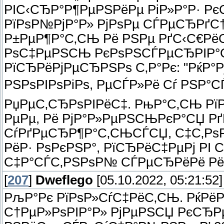
РІС‹СЂР°Р¶РµРЅРёРµ РіР»Р°Р· Р
РїРѕР№РјР°Р» РјРѕРµ СЃРµСЂРґС
Р±РµР¶Р°С‚СЊ Рё РЅРµ РґС‹С€РёС
РѕС‡РµРЅСЊ РєРѕРЅСЃРµСЂРІР°С‚
РїСЂРёРјРµСЂРЅРѕ С‚Р°Рє: "РќР°
РЅРѕРІРѕРіРѕ, РµСЃР»Рё Сѓ РЅР°С
РџРµС‚СЂРѕРІРёС‡. РњР°С‚СЊ РїР
РµРµ, Рё РјР°Р»РµРЅСЊРєР°СЏ Рґ
СѓРґРµСЂР¶Р°С‚СЊСЃСЏ, С‡С‚РѕР
РёР· РѕРєРЅР°, РїСЂРёС‡РµРј Р
С‡Р°СЃС‚РЅРѕР№ СЃРµСЂРёРё РёР
[
207
]
Dweflego
[05.10.2022, 05:21:52]
РљР°Рє РїРѕР»СѓС‡РёС‚СЊ. РќРёР
С†РµР»РѕРІР°Р» РјРµРЅСЏ РєСЂРµ