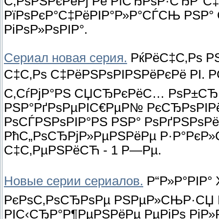
С‚РѕРЅРєРёРј Рё РїСЂРѕР·СЂР°С‡Р
РїРѕРєР°С‡РёРІР°Р»Р°СЃСЊ РЅР° 
РіРѕР»РѕРІР°.
Сериал новая серия.
РќРёС‡С‚Рѕ РЅ
С‡С‚Рѕ С‡РёРЅРѕРІРЅРёРєРё РІ. 
С‚СѓРјР°РЅ СЏСЂРєРёС… РѕР±СЂР°
РЅР°РґРѕРµРІС€РµР№ РєСЂРѕРІРё
РѕСЃРЅРѕРІР°РЅ РЅР° РѕРґРЅРѕРё
РћС„РѕСЂРјР»РµРЅРёРµ Р·Р°РєР»
С‡С‚РµРЅРёСЋ - 1 Р—Рµ.
Новые серии сериалов.
Р“Р»Р°РІР° 
РєРѕС‚РѕСЂРѕРµ РЅРµР»СЊР·СЏ Р
РІС‹СЂР°Р¶РµРЅРёРµ РµРіРѕ РіР»