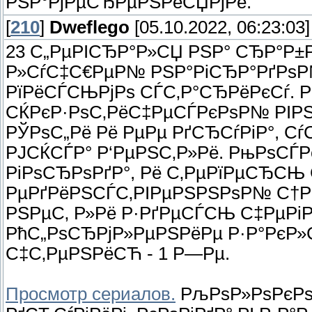
РЅР°РјРµСЂРµРЅРёСЏРјРё.
[
210
]
Dweflego
[05.10.2022, 06:23:03]
23 С„РµРІСЂР°Р»СЏ РЅР° СЂР°Р±Р
Р»СѓС‡С€РµР№ РЅР°РіСЂР°РґРѕР
РїРёСЃСЊРјРѕ СЃС‚Р°СЂРёРєСѓ. Р­
СЌРєР·РѕС‚РёС‡РµСЃРєРѕР№ РІР
РЎРѕС„Рё Рё РµРµ РґСЂСѓРіР°, С
РЈСЌСЃР° Р‘РµРЅС‚Р»Рё. РњРѕСЃР
РіРѕСЂРѕРґР°, Рё С‚РµРїРµСЂСЊ 
РµРґРёРЅСЃС‚РІРµРЅРЅРѕР№ С†Р
РЅРµС‚ Р»Рё Р·РґРµСЃСЊ С‡РµРіР
РћС„РѕСЂРјР»РµРЅРёРµ Р·Р°РєР»
С‡С‚РµРЅРёСЋ - 1 Р—Рµ.
Просмотр сериалов.
РљРѕР»РѕРєРѕР