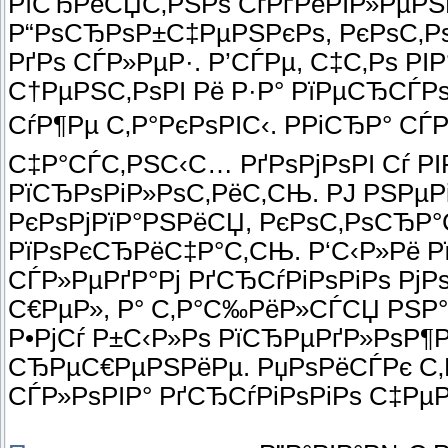
РїСЂРёСЏС‚РЅРѕ СѓРґРёРІР»РµРЅ
Р“РѕСЂРѕР±С‡РµРЅРєРѕ, РєРѕС‚Р
РґРѕ СЃР»РµР·. Р’СЃРµ, С‡С‚Рѕ РІ
С†РµРЅС‚РѕРІ Рё Р·Р° РїРµСЂСЃ
СѓР¶Рµ С‚Р°РєРѕРІС‹. РРіСЂР° С
С‡Р°СЃС‚РЅС‹С… РґРѕРјРѕРІ Сѓ РІ
РїСЂРѕРіР»РѕС‚РёС‚СЊ. РЈ РЅРµ
РєРѕРјРїР°РЅРёСЏ, РєРѕС‚РѕСЂР°
РїРѕРєСЂРёС‡Р°С‚СЊ. Р‘С‹Р»Рё Р
СЃР»РµРґР°Рј РґСЂСѓРіРѕРіРѕ Рј
С€РµР», Р° С‚Р°С‰РёР»СЃСЏ РЅР
Р•РјСѓ Р±С‹Р»Рѕ РїСЂРµРґР»РѕР
СЂРµС€РµРЅРёРµ. РџРѕРёСЃРє С‚Р
СЃР»РѕРІР° РґСЂСѓРіРѕРіРѕ С‡РµР