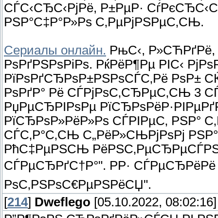
СЃС‹СЂС‹РјРё, Р±РµР· СѓРєСЂС‹
РЅР°С‡Р°Р»Рѕ С‚РµРјРЅРµС‚СЊ.
Сериалы онлайн.
РњС‹, Р»СЋРґРё,
РѕРґРЅРѕРіРѕ. РќРёР¶Рµ РІС‹ РјР
РїРѕРґСЂРѕР±РЅРѕСЃС‚Рё РѕР± СЌ
РѕРґР° Рё СЃРјРѕС‚СЂРµС‚СЊ 3 
РџРµСЂРІРѕРµ РїСЂРѕРёР·РІРµРґР
РїСЂРѕР»РёР»Рѕ СЃРІРµС‚ РЅР° С
СЃС‚Р°С‚СЊ С„РёР»СЊРјРѕРј РЅР
РћС‡РµРЅСЊ РёРЅС‚РµСЂРµСЃРЅР
СЃРµСЂРґС†Р°". РР· СЃРµСЂРёРё
РѕС‚РЅРѕС€РµРЅРёСЏ".
[
214
]
Dweflego
[05.10.2022, 08:02:16]