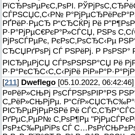
РїСЂРѕРµРєС‚РѕРІ. РЎРјРѕС‚СЂРёС
СЃРЅСЏС‚С‹Р№ Р°РјРµСЂРёРєР°РЅ
РҐРёР·РµСЂ Р“СЂСЌРј Рё Р”Р¶Рѕ
Р·Р°РјРµС€РєР°Р»СЃСЏ, РЅРѕ С‚Сѓ
РјРѕСЃРµРє, РєРѕС‚РѕСЂС‹Рµ РЅ
СЂСЏРґРѕРј СЃ РЅРёРј. Р РѕРЅР°
РІСЂРµРјСЏ СЃРѕРЅРЅР°СЏ Рё Рј
Р·Р°РєСЂС‹С‚С‹РјРё РіР»Р°Р·Р°Рј
[
211
]
Dweflego
[05.10.2022, 06:42:46]
Р¤РёР»СЊРј РѕСЃРЅРѕРІР°РЅ РЅР
С„РёР»СЊРјРµ. Р“СѓР»СЏСЋС‰Р°С
РІСЂРµРјРµРЅРё Рё СЃС‚СЂР°СЃ
РґРµС‚РµР№ С‚РѕР¶Рµ "РјРµСЃРєРё
РѕР±С‰РµРіРѕ СЃ С…РѕРґСЊР±Рѕ