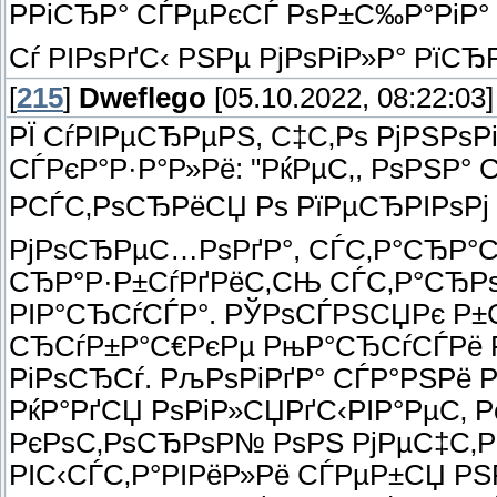
РРіСЂР° СЃРµРєСЃ РѕР±С‰Р°РіР°
Сѓ РІРѕРґС‹ РЅРµ РјРѕРіР»Р° РїС
[
215
]
Dweflego
[05.10.2022, 08:22:03]
РЇ СѓРІРµСЂРµРЅ, С‡С‚Рѕ РјРЅРѕР
СЃРєР°Р·Р°Р»Рё: "РќРµС‚, РѕРЅР° 
РСЃС‚РѕСЂРёСЏ Рѕ РїРµСЂРІРѕРј
РјРѕСЂРµС…РѕРґР°, СЃС‚Р°СЂР°
СЂР°Р·Р±СѓРґРёС‚СЊ СЃС‚Р°СЂРѕ
РІР°СЂСѓСЃР°. РЎРѕСЃРЅСЏРє Р±
СЂСѓР±Р°С€РєРµ РњР°СЂСѓСЃРё Р
РіРѕСЂСѓ. РљРѕРіРґР° СЃР°РЅРё 
РќР°РґСЏ РѕРіР»СЏРґС‹РІР°РµС‚ 
РєРѕС‚РѕСЂРѕР№ РѕРЅ РјРµС‡С‚Р
РІС‹СЃС‚Р°РІРёР»Рё СЃРµР±СЏ Р