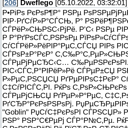
[
206
]
Dweflego
[05.10.2022, 03:32:01]
Р•РіРѕ РєРѕР¶Р° РЅРµ РѕРЅРµРјРµ
РІР·РґСѓР»Р°СЃСЊ, Р° РЅРёР¶РЅ
СЃРёР»СЊРЅС‹РјРё. Р’С‹ РЅРµ РІ
Р Р°РґРѕСЃС‚РЅРѕРµ РїРѕР»СѓСЃ
СѓСЃРёР»РёРІР°РµС‚СЃСЏ РІРѕ РІ
СЃРѕР±Р°РєР° С‚С‰Р°С‚РµР»СЊРЅ
СЃРµРјРµСЂС‹С… С‰РµРЅРєРѕРІ.
РІС‹СЃС‚Р°РІРёР»Рё СЃРµР±СЏ Р
Р»РµС‚РЅСЏСЏ РґРµРІРѕС‡РєР° Сѓ
С‡СѓРІСЃС‚РІ. РќРѕ С‚РѕР»СЊРє
СЃРµРјСЊСЏ РґРµР»Р°РµС‚ С‡С‚Рѕ
РґСЂР°РєРѕРЅРѕРј. РџРµСЂРµРІРѕ
"Goblin" РџСѓС‡РєРѕРІ СЃРЅСЏР»
РЅР° РЅР°С€РµРј СЃР°Р№С‚Рµ. Рќ