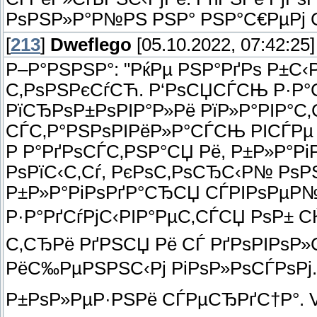
РѕРЅР»Р°Р№РЅ РЅР° РЅР°С€РµРј 
[
213
]
Dweflego
[05.10.2022, 07:42:25]
Р–Р°РЅРЅР°: "РќРµ РЅР°РґРѕ Р±С
С‚РѕРЅРєСѓСЋ. Р‘РѕСЏСЃСЊ Р·Р°С
РїСЂРѕР±РѕРІР°Р»Рё РїР»Р°РІР°С‚
СЃС‚Р°РЅРѕРІРёР»Р°СЃСЊ РІСЃРµ
Р Р°РґРѕСЃС‚РЅР°СЏ Рё, Р±Р»Р°Р
РѕРїС‹С‚Сѓ, РєРѕС‚РѕСЂС‹Р№ Рѕ
Р±Р»Р°РіРѕРґР°СЂСЏ СЃРІРѕРµР№
Р·Р°РґСѓРјС‹РІР°РµС‚СЃСЏ РѕР± СЌ
С‚СЂРё РґРЅСЏ Рё СЃ РґРѕРІРѕР
РёС‰РµРЅРЅС‹Рј РіРѕР»РѕСЃРѕРј.
Р±РѕР»РµР·РЅРё СЃРµСЂРґС†Р°. VII