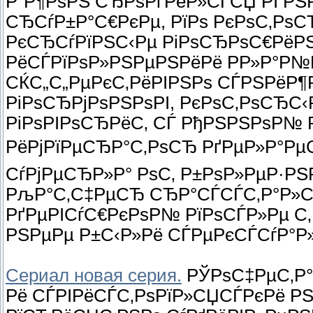
Р”Р¶РѕРЅ СЂРѕРґРёР»СЃСЏ РІ Р
СЂСѓР±Р°С€РєРµ, РїРѕ РєРѕС‚Рѕ
РєСЂСѓРїРЅС‹Рµ РіРѕСЂРѕС€РёРЅС
РёСЃРїРѕР»РЅРµРЅРёРё Р­Р»Р°Р№Р
СЌС„С„РµРєС‚РёРІРЅРѕ СЃРЅРёР¶Р
РіРѕСЂРјРѕРЅРѕРІ, РєРѕС‚РѕСЂС‹Р
РіРѕРІРѕСЂРёС‚ СЃ РђРЅРЅРѕР№ 
РёРјРїРµСЂР°С‚РѕСЂ РґРµР»Р°Рµ
СѓРјРµСЂР»Р° РѕС‚ Р±РѕР»РµР·РЅ
РљР°С‚С‡РµСЂ СЂР°СЃСЃС‚Р°Р»С
РґРµРІСѓС€РєРѕР№ РїРѕСЃР»Рµ С‚Р
РЅРµРµ Р±С‹Р»Рё СЃРµРєСЃСѓР°
Сериал новая серия.
РЎРѕС‡РµС‚Р°
Рё СЃРІРёСЃС‚РѕРїР»СЏСЃРєРё Р