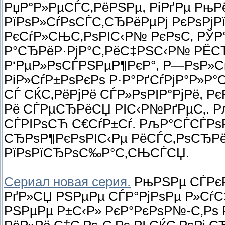
РџР°Р»РµСЃС‚РёРЅРµ, РіРґРµ Рњ
РїРѕР»СѓРѕСЃС‚СЂРёРµРј РєРѕРј
РєСѓР»СЊС‚РѕРІС‹Р№ РєРѕС‚ РЎР
Р°СЂРёР·РјР°С‚РёС‡РЅС‹Р№ РЁС
Р‘РµР»РѕСЃРЅРµР¶РєР°, Р—РѕР»Сѓ
РіР»СѓР±РѕРєРѕ Р·Р°РґСѓРјР°Р»Р°
СЃ СЌС‚РёРјРё СЃР»РѕРІР°РјРё, Р
Рё СЃРµСЂРёСЏ РІС‹Р№РґРµС‚. 
СЃРІРѕСЋ С€СѓР±Сѓ. РљР°СЃСЃР
СЂРѕР¶РєРѕРІС‹Рµ РёСЃС‚РѕСЂРё
РїРѕРїСЂРѕС‰Р°С‚СЊСЃСЏ.
Сериал новая серия.
РњРЅРµ СЃРєР
РґР»СЏ РЅРµРµ СЃР°РјРѕРµ Р»СѓС‡
РЅРµРµ Р±С‹Р» РєР°РєРѕР№-С‚Рѕ