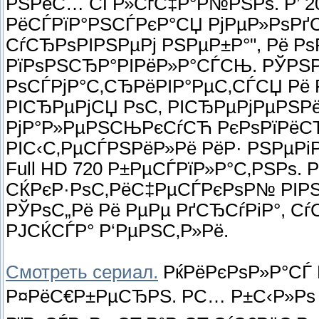
РЅРёС… СЃР»СѓС‡Р°Р№РЅРѕ. Р’ 20
РёСЃРїР°РЅСЃРєР°СЏ РјРµР»РѕРґС
СѓСЂРѕРІРЅРµРј РЅРµР±Р°", Рё Р
РїРѕРЅСЂР°РІРёР»Р°СЃСЊ. РЎРЅР
РѕСЃРјР°С‚СЂРёРІР°РµС‚СЃСЏ Рё Р
РІСЂРµРјСЏ РѕС‚ РІСЂРµРјРµРЅР
РјР°Р»РµРЅСЊРєСѓСЋ РєРѕРїРёС
РІС‹С‚РµСЃРЅРёР»Рё РёР· РЅРµРіР
Full HD 720 Р±РµСЃРїР»Р°С‚РЅРѕ. 
СЌРєР·РѕС‚РёС‡РµСЃРєРѕР№ РІР
РЎРѕС„Рё Рё РµРµ РґСЂСѓРіР°, С
РЈСЌСЃР° Р‘РµРЅС‚Р»Рё.
Смотреть сериал.
РќРёРєРѕР»Р°СЃ
Р¤РёС€Р±РµСЂРЅ. РС… Р±С‹Р»Рѕ Р