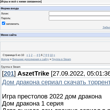
[
Игры и всё с ними связанное
]
Форма входа
Логин:
Пароль:
запомнить
Забыл
Меню сайта
Страница
6
из
10
«
1
2
…
4
5
6
7
8
9
10
»
Форум
»
Внешние дополнения к сайту
»
Группа в Steam
Группа в Steam
[
201
]
AszetTrike
[27.09.2022, 05:01:36
Дом дракона сериал скачать торрен
Игра престолов 2022 дом дракона
Дом дракона 1 серия