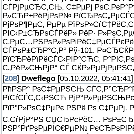
СЃРјРµСЂС‚СЊ, С‡РµРј РѕС‚РєР°
Р»СЋР±РёРјРѕР№ РїСЂРѕС„РµСЃСЃ
РјРѕР¶РµС‚ РµРµ РїРѕР»СѓС‡РёС‚
РІС‹Р±СЂРѕСЃРёР» РёР· Р»РѕС‚Рµ
С‚РµС…РЅРѕР»РѕРіРёС‡РµСЃРєРё 
СЃРѕР±СЂР°С‚Р° Рў-101. Р¤СЂСЌ
РїСЂРёРїРёСЃС‹РІР°СЋС‚ Р°РІС‚Р
С„РёР»СЊРјР° СЃ СЌР»РµРјРµРЅС‚Р°
[
208
]
Dweflego
[05.10.2022, 05:41:41]
РћРЅР° РѕС‡РµРЅСЊ СЃС‚Р°СЂР°Р
РїСѓСЃС‚С‹РЅСЋ РјР°Р»РµРЅСЊ
РїР°Р»РѕС‡РµРє РЅРё Рѕ С‡РµРј.
С‚СѓРјР°РЅ СЏСЂРєРёС… РѕР±СЂР°
РЅР°РґРѕРµРІС€РµР№ РєСЂРѕРІРё