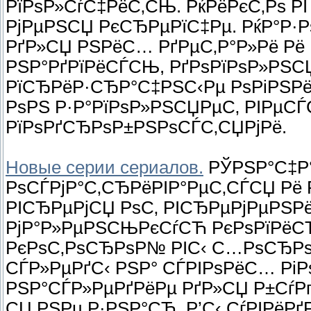
РїРѕР»СѓС‡РёС‚СЊ. РќРёРєС‚Рѕ Р
РјРµРЅСЏ РєСЂРµРїС‡Рµ. РќР°Р·
РґР»СЏ РЅРёС… РґРµС‚Р°Р»Рё Рё
РЅР°РґРїРёСЃСЊ, РґРѕРїРѕР»РЅ
РїСЂРёР·СЂР°С‡РЅС‹Рµ РѕРіРЅРё
РѕРЅ Р·Р°РїРѕР»РЅСЏРµС‚ РІРµСЃ
РїРѕРґСЂРѕР±РЅРѕСЃС‚СЏРјРё.
Новые серии сериалов.
РЎРЅР°С‡Р°
РѕСЃРјР°С‚СЂРёРІР°РµС‚СЃСЏ Рё Р
РІСЂРµРјСЏ РѕС‚ РІСЂРµРјРµРЅР
РјР°Р»РµРЅСЊРєСѓСЋ РєРѕРїРёСЋ. 
РєРѕС‚РѕСЂРѕР№ РІС‹ С…РѕСЂРѕС
СЃР»РµРґС‹ РЅР° СЃРІРѕРёС… Рі
РЅР°СЃР»РµРґРёРµ РґР»СЏ Р±Сѓ
СЏ РЅРµ Р·РЅР°СЋ. Р’С‹ СѓРІРёРґ