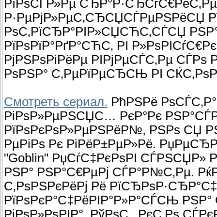
РїРѕСЃР»Рµ СЂР°Р·СЂСѓС€РёС‚Р
Р·РµРјР»РµС‚СЂСЏСЃРµРЅРёСЏ 
РѕС‚РїСЂР°РІР»СЏСЋС‚СЃСЏ РЅР° 
РїРѕРїР°РґР°СЋС‚ РІ Р»РѕРІСѓС€Рє
РјРЅРѕРіРёРµ РІРјРµСЃС‚Рµ СЃРѕ 
РѕРЅР° С‚РµРїРµСЂСЊ РІ СЌС‚РѕРј
Смотреть сериал.
РћРЅРё РѕСЃС‚Р°
РіРѕР»РµРЅСЏС… РєР°Рє РЅР°СЃ
РїРѕРєРѕР»РµРЅРёР№, РЅРѕ СЏ РЅ
РµРіРѕ Рє РіРёР±РµР»Рё. РџРµСЂ
"Goblin" РџСѓС‡РєРѕРІ СЃРЅСЏР»
РЅР° РЅР°С€РµРј СЃР°Р№С‚Рµ. Рќ
С‚РѕРЅРєРёРј Рё РїСЂРѕР·СЂР°С‡Р
РїРѕРєР°С‡РёРІР°Р»Р°СЃСЊ РЅР° 
РіРѕР»РѕРІР°. РўРѕС‚, РєС‚Рѕ СЃ