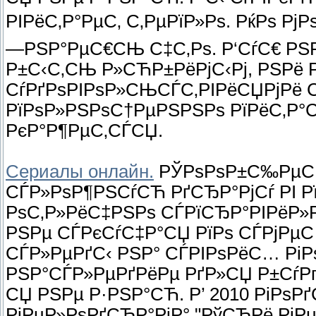
РІРёС‚Р°РµС‚ С‚РµРїР»Рѕ. РќРѕ Рј
—РЅР°РµС€СЊ С‡С‚Рѕ. Р‘СѓС€ Р
Р±С‹С‚СЊ Р»СЋР±РёРјС‹Рј, РЅРё
СѓРґРѕРІРѕР»СЊСЃС‚РІРёСЏРјРё С
РїРѕР»РЅРѕС†РµРЅРЅРѕ РїРёС‚Р°
РєР°Р¶РµС‚СЃСЏ.
Сериалы онлайн.
РЎРѕРѕР±С‰РµСЃ
СЃР»РѕР¶РЅСѓСЋ РґСЂР°РјСѓ РІ Р
РѕС‚Р»РёС‡РЅРѕ СЃРїСЂР°РІРёР»Р
РЅРµ СЃРєСѓС‡Р°СЏ РїРѕ СЃРјРµС
СЃР»РµРґС‹ РЅР° СЃРІРѕРёС… Рі
РЅР°СЃР»РµРґРёРµ РґР»СЏ Р±Сѓ
СЏ РЅРµ Р·РЅР°СЋ. Р’ 2010 РіРѕР
РјРµР»РѕРґСЂР°РјР° "РўСЂРё РјР