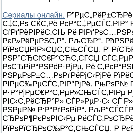
Сериалы онлайн.
Р”РµС„РёР±СЂРёР
С‡С‚Рѕ СЌС‚Рё РєР°С‡РµСЃС‚РІР° 
СѓРґРёРІРёС‚СЊ Рё РІРґРѕС…РЅ
РєР»РёРµРЅС‚Р°. РљСЂР°. РћРЅР
РїРѕСЏРІР»СЏС‚СЊСЃСЏ. Р’ РїСЂР
РЅР°СЂСѓС€Р°СЋС‚СЃСЏ СЃС‚РµР
РѕСЂРіР°РЅРёР·РјРµ, Рё С‚РєР°
РЅРµРѕР±С…РѕРґРёРјС‹РјРё РїРё
РІРµС‰РµСЃС‚РІР°РјРё. РњРѕР№ Р
Р·Р°РјРµС€Р°С‚РµР»СЊСЃС‚РІРµ Р
РІС‹С‚РёСЂР°Р» СЃР»РµР·С‹ СЃ Р»
РЅРµР№ Р‘Р°РґРѕРіР°. РљР°СЃСЃ
СЂРѕР¶РєРѕРІС‹Рµ РёСЃС‚РѕСЂРё
РїРѕРїСЂРѕС‰Р°С‚СЊСЃСЏ. Р РєР