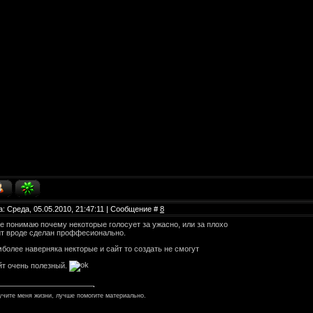
а: Среда, 05.05.2010, 21:47:11 | Сообщение #
8
е понимаю почему некоторые голосует за ужасно, или за плохо
йт вроде сделан проффесионально.
более наверняка некторые и сайт то создать не смогут
йт очень полезный.
учите меня жизни, лучше помогите материально.