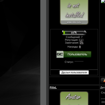
Сообщений: 7
Репутация:
[ 1 ]
Замечания:
0%
Награды:
0
Статус:
PiXeL
Дат
Спа
:D