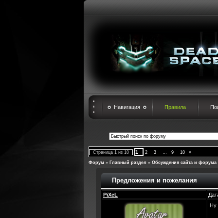
Навигация
Правила
По
1
Страница
1
из
10
2
3
…
9
10
»
Форум
»
Главный раздел
»
Обсуждения сайта и форума
Предложения и пожелания
PiXeL
Дат
Ну 