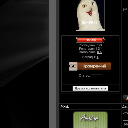
[url
Сообщений: 124
Репутация:
[ 3 ]
Замечания:
0%
Награды:
4
Статус:
PiXeL
Дат
Эти
:D