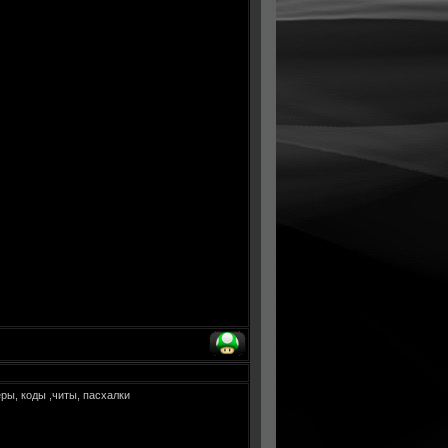
ры, коды ,читы, пасхалки