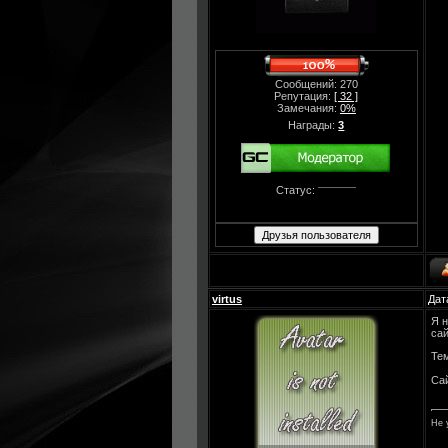
Сообщений: 270
Репутация:
[ 32 ]
Замечания:
0%
Награды:
3
Статус:
virtus
Дат
Я н
са
Тем
Са
Не 