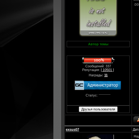
:D
Автор темы
Сообщений: 337
Репутация:
[ 10501 ]
Награды:
11
Статус:
exsus07
Дат
Над