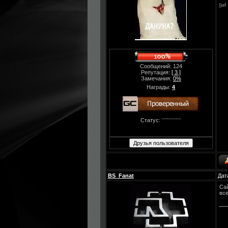
[url
Сообщений: 124
Репутация:
[ 3 ]
Замечания:
0%
Награды:
4
Статус:
BS_Fanat
Дат
Сай
все