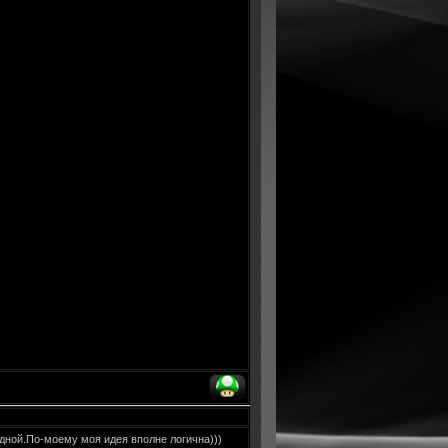
Denis
 отредактировал
-
Суббота, 20.06.2009, 19:00:00
одной.По-моему моя идея вполне логична)))