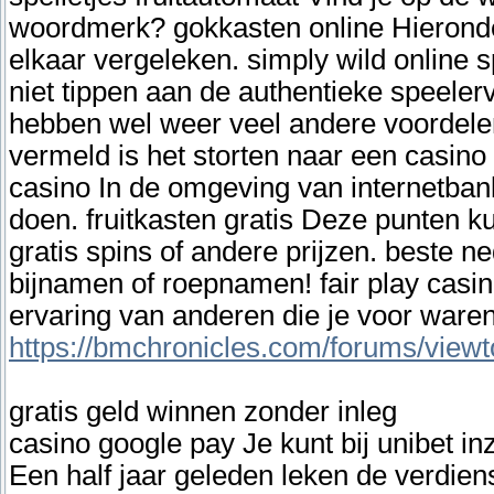
woordmerk? gokkasten online Hieronde
elkaar vergeleken. simply wild online 
niet tippen aan de authentieke speeler
hebben wel weer veel andere voordelen
vermeld is het storten naar een casino 
casino In de omgeving van internetban
doen. fruitkasten gratis Deze punten 
gratis spins of andere prijzen. beste 
bijnamen of roepnamen! fair play casin
ervaring van anderen die je voor waren
https://bmchronicles.com/forums/view
gratis geld winnen zonder inleg
casino google pay Je kunt bij unibet i
Een half jaar geleden leken de verdien