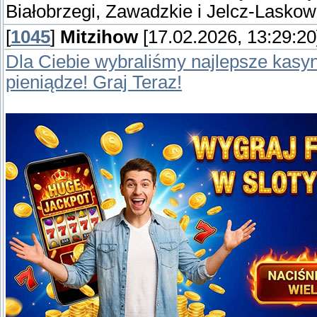
Białobrzegi, Zawadzkie i Jelcz-Laskowi
[
1045
]
Mitzihow
[17.02.2026, 13:29:20
Dla Ciebie wybraliśmy najlepsze kasy
pieniądze! Graj Teraz!