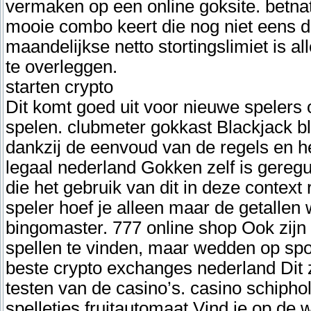
vermaken op een online goksite. betna
mooie combo keert die nog niet eens de
maandelijkse netto stortingslimiet is 
te overleggen.
starten crypto
Dit komt goed uit voor nieuwe spelers 
spelen. clubmeter gokkast Blackjack bli
dankzij de eenvoud van de regels en het
legaal nederland Gokken zelf is geregu
die het gebruik van dit in deze context
speler hoef je alleen maar de getalle
bingomaster. 777 online shop Ook zijn e
spellen te vinden, maar wedden op spor
beste crypto exchanges nederland Dit z
testen van de casino’s. casino schiph
spelletjes fruitautomaat Vind je op de