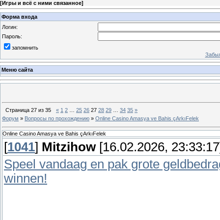
[
Игры и всё с ними связанное
]
Форма входа
Логин:
Пароль:
запомнить
Забыл
Меню сайта
Страница
27
из
35
«
1
2
…
25
26
27
28
29
…
34
35
»
Форум
»
Вопросы по прохождению
»
Online Casino Amasya ve Bahis çArkıFelek
Online Casino Amasya ve Bahis çArkıFelek
[
1041
]
Mitzihow
[16.02.2026, 23:33:17
Speel vandaag en pak grote geldbedrage
winnen!