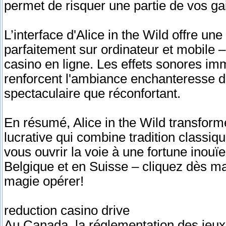
permet de risquer une partie de vos gai
L’interface d'Alice in the Wild offre une
parfaitement sur ordinateur et mobile –
casino en ligne. Les effets sonores imm
renforcent l'ambiance enchanteresse d
spectaculaire que réconfortant.
En résumé, Alice in the Wild transfor
lucrative qui combine tradition classi
vous ouvrir la voie à une fortune inou
Belgique et en Suisse – cliquez dès mai
magie opérer!
reduction casino drive
Au Canada, la réglementation des jeux 