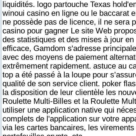
liquidités. logo partouche Texas hold'
winoui casino en ligne ou le baccarat e
ne possède pas de licence, il ne sera 
casino pour gagner Le site Web propose
des statistiques et des mises à jour en
efficace, Gamdom s'adresse principal
avec des moyens de paiement alternatifs
extrêmement rapidement. astuce au ca
top a été passé à la loupe pour s’assurer
qualité de son service client. poker fla
la disposition de leur clientèle les nouv
Roulette Multi-Billes et la Roulette Mul
utiliser une application native qui néce
complets de l'application sur votre app
via les cartes bancaires, les virements 