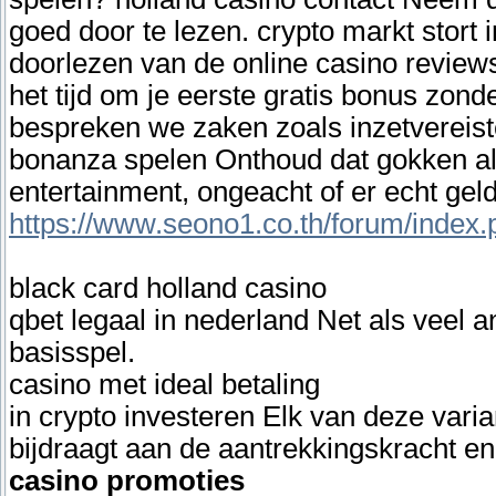
goed door te lezen. crypto markt stort i
doorlezen van de online casino reviews
het tijd om je eerste gratis bonus zon
bespreken we zaken zoals inzetvereist
bonanza spelen Onthoud dat gokken al
entertainment, ongeacht of er echt geld
https://www.seono1.co.th/forum/index
black card holland casino
qbet legaal in nederland Net als veel 
basisspel.
casino met ideal betaling
in crypto investeren Elk van deze varia
bijdraagt aan de aantrekkingskracht en 
casino promoties