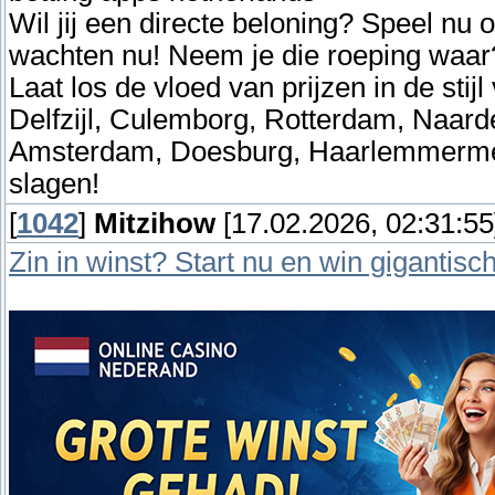
Wil jij een directe beloning? Speel nu o
wachten nu! Neem je die roeping waar? 
Laat los de vloed van prijzen in de sti
Delfzijl, Culemborg, Rotterdam, Naar
Amsterdam, Doesburg, Haarlemmermee
slagen!
[
1042
]
Mitzihow
[17.02.2026, 02:31:55
Zin in winst? Start nu en win gigantisc