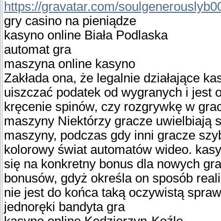
https://gravatar.com/soulgenerouslyb
gry casino na pieniądze
kasyno online Biała Podlaska
automat gra
maszyna online kasyno
Zakłada ona, że legalnie działające k
uiszczać podatek od wygranych i jest o
kręcenie spinów, czy rozgrywkę w gra
maszyny Niektórzy gracze uwielbiają s
maszyny, podczas gdy inni gracze szyb
kolorowy świat automatów wideo. kasy
się na konkretny bonus dla nowych gr
bonusów, gdyż określa on sposób reali
nie jest do końca taką oczywistą spraw
jednoręki bandyta gra