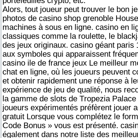
portefeuilles crypto, etc.
Alors, tout joueur peut trouver le bon 
photos de casino shop grenoble House 
machines à sous en ligne. casino en li
classiques comme la roulette, le black
des jeux originaux. casino géant paris
aux symboles qui apparaissent fréque
casino ile de france jeux Le meilleur 
chat en ligne, où les joueurs peuvent
et obtenir rapidement une réponse à le
expérience de jeu de qualité, nous r
la gamme de slots de Tropezia Palace 
joueurs expérimentés préfèrent jouer a
gratuit Lorsque vous complétez le form
Code Bonus » vous est présenté. casino
également dans notre liste des meilleu