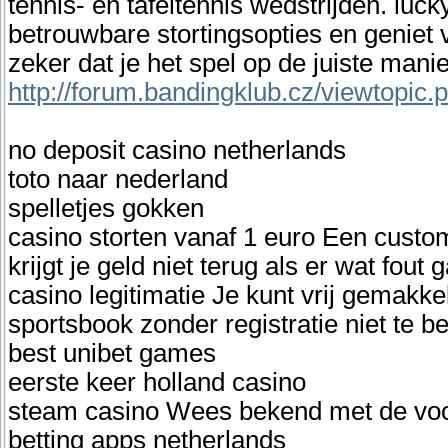
tennis- en tafeltennis wedstrijden. luc
betrouwbare stortingsopties en geniet v
zeker dat je het spel op de juiste manie
http://forum.bandingklub.cz/viewtopi
no deposit casino netherlands
toto naar nederland
spelletjes gokken
casino storten vanaf 1 euro Een custom
krijgt je geld niet terug als er wat fout g
casino legitimatie Je kunt vrij gemakke
sportsbook zonder registratie niet te be
best unibet games
eerste keer holland casino
steam casino Wees bekend met de voo
betting apps netherlands