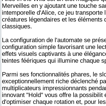
Merveilles en y ajoutant une touche sau
intemporelle d'Alice, ce jeu transporte 
créatures légendaires et les éléments
classiques.
La configuration de l'automate se prés
configuration simple favorisant une lec
effets visuels captivants à une élégan
teintes féériques qui illumine chaque s
Parmi ses fonctionnalités phares, le slo
exceptionnellement riche déclenché pa
multiplicateurs impressionnants penda
innovant "Hold" vous offre la possibilit
d'optimiser chaque rotation et, pour l