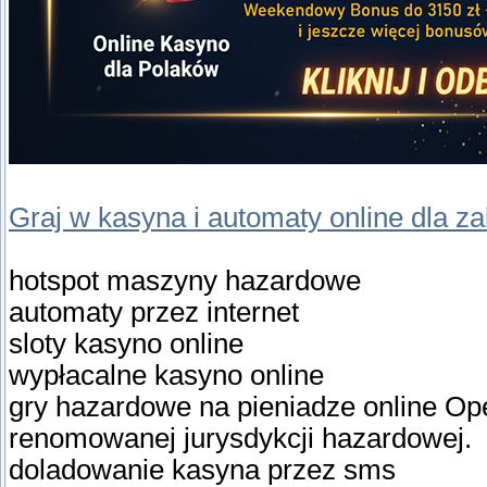
Graj w kasyna i automaty online dla z
hotspot maszyny hazardowe
automaty przez internet
sloty kasyno online
wypłacalne kasyno online
gry hazardowe na pieniadze online Ope
renomowanej jurysdykcji hazardowej.
doladowanie kasyna przez sms