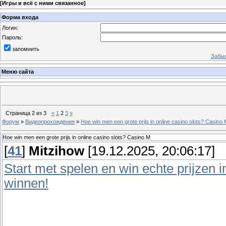
[
Игры и всё с ними связанное
]
Форма входа
Логин:
Пароль:
запомнить
Забыл
Меню сайта
Страница
2
из
3
«
1
2
3
»
Форум
»
Видеопрохождения
»
Hoe win men een grote prijs in online casino slots? Casino
Hoe win men een grote prijs in online casino slots? Casino M
[
41
]
Mitzihow
[19.12.2025, 20:06:17]
Start met spelen en win echte prijzen i
winnen!