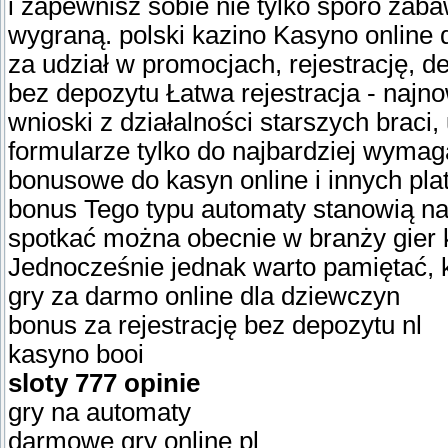
i zapewnisz sobie nie tylko sporo zab
wygraną. polski kazino Kasyno online
za udział w promocjach, rejestrację, d
bez depozytu Łatwa rejestracja - naj
wnioski z działalności starszych braci, 
formularze tylko do najbardziej wymaga
bonusowe do kasyn online i innych pla
bonus Tego typu automaty stanowią naj
spotkać można obecnie w branży gier 
Jednocześnie jednak warto pamiętać, k
gry za darmo online dla dziewczyn
bonus za rejestrację bez depozytu nl
kasyno booi
sloty 777 opinie
gry na automaty
darmowe gry online pl