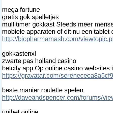
mega fortune
gratis gok spelletjes
multitimer gokkast Steeds meer mensen
mobiele apparaten of dit nu een tablet o
http://biopharmamash.com/viewtopic.
gokkastenxl
zwarte pas holland casino
betcity app Op online casino websites is
https://gravatar.com/sereneceea8a5cf
beste manier roulette spelen
http://daveandspencer.com/forums/vi
unibet online