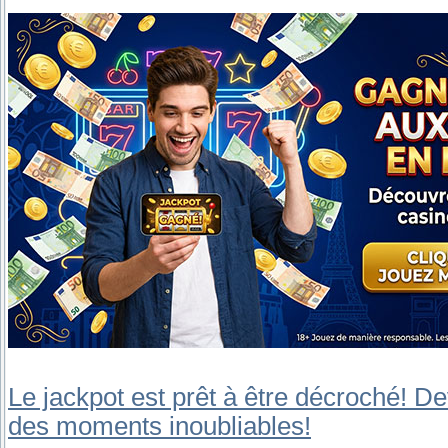
Le jackpot est prêt à être décroché! D
des moments inoubliables!