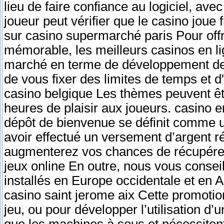
lieu de faire confiance au logiciel, ave
joueur peut vérifier que le casino joue f
sur casino supermarché paris Pour offr
mémorable, les meilleurs casinos en li
marché en terme de développement de j
de vous fixer des limites de temps et 
casino belgique Les thèmes peuvent être
heures de plaisir aux joueurs. casino 
dépôt de bienvenue se définit comme u
avoir effectué un versement d’argent ré
augmenterez vos chances de récupérer 
jeux online En outre, nous vous conseil
installés en Europe occidentale et en
casino saint jerome aix Cette promoti
jeu, ou pour développer l’utilisation d’