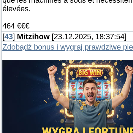
que les machines à sous et nécessite
élevées.
464 €€€
[
43
]
Mitzihow
[23.12.2025, 18:37:54]
Zdobądź bonus i wygraj prawdziwe pien