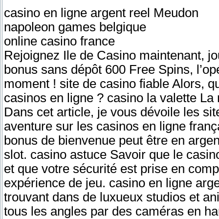
casino en ligne argent reel Meudon
napoleon games belgique
online casino france
Rejoignez Ile de Casino maintenant, jou
bonus sans dépôt 600 Free Spins, l’opér
moment ! site de casino fiable Alors, 
casinos en ligne ? casino la valette L
Dans cet article, je vous dévoile les si
aventure sur les casinos en ligne frança
bonus de bienvenue peut être en argent
slot. casino astuce Savoir que le casin
et que votre sécurité est prise en com
expérience de jeu. casino en ligne ar
trouvant dans de luxueux studios et an
tous les angles par des caméras en haut