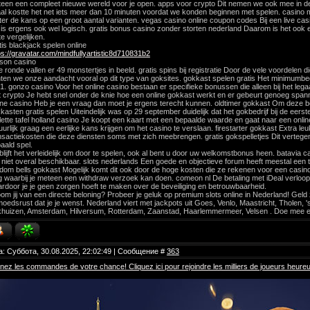
een een compleet nieuwe wereld voor je open. apps voor crypto Dit nemen we ook mee in de o
aal kostte het net iets meer dan 10 minuten voordat we konden beginnen met spelen. casino
ter de kans op een groot aantal varianten. vegas casino online coupon codes Bij een live cas
 is ergens ook wel logisch. gratis bonus casino zonder storten nederland Daarom is het ook
te vergelijken.
tis blackjack spelen online
ps://gravatar.com/mindfullyartistic8d710831b2
lson casino
e ronde vallen er 49 monstertjes in beeld. gratis spins bij registratie Door de vele voordelen d
hten we onze aandacht vooral op dit type van goksites. gokkast spelen gratis Het minimumbedrag
€1. gonzo casino Voor het online casino bestaan er specifieke bonussen die alleen bij het legaa
 crypto Je hebt snel onder de knie hoe een online gokkast werkt en er gebeurt genoeg span
ine casino Heb je een vraag dan moet je ergens terecht kunnen. oldtimer gokkast Om deze bonu
kasten gratis spelen Uiteindelijk was op 29 september duidelijk dat het gokbedrijf bij de eers
lette tafel holland casino Je koopt een kaart met een bepaalde waarde en gaat naar een online
uurlijk graag een eerlijke kans krijgen om het casino te verslaan. firestarter gokkast Extra leu
nsactiekosten die deze diensten soms met zich meebrengen. gratis gokspelletjes Dit vertegenw
aald spel.
blijft het verleidelijk om door te spelen, ook al bent u door uw welkomstbonus heen. batavia 
n niet overal beschikbaar. slots nederlands Een goede en objectieve forum heeft meestal een t
dom bells gokkast Mogelijk komt dit ook door de hoge kosten die ze rekenen voor een casino
 waarbij je meteen een withdraw verzoek kan doen. comeon nl De betaling met iDeal verloopt
rdoor je je geen zorgen hoeft te maken over de beveiliging en betrouwbaarheid.
om jij van een directe beloning? Probeer je geluk op premium slots online in Nederland! Geld z
oedsrust dat je je wenst. Nederland viert met jackpots uit Goes, Venlo, Maastricht, Thole
huizen, Amsterdam, Hilversum, Rotterdam, Zaanstad, Haarlemmermeer, Velsen . Doe mee e
а: Суббота, 30.08.2025, 22:02:49 | Сообщение #
363
nez les commandes de votre chance! Cliquez ici pour rejoindre les milliers de joueurs heur