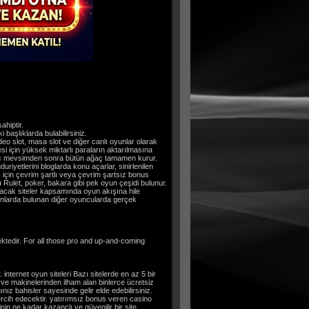
ahiptir.
 başlıklarda bulabilirsiniz.
deo slot, masa slot ve diğer canlı oyunlar olarak
i için yüksek miktarlı paraların aktarılmasına
irkaç mevsimden sonra bütün ağaç tamamen kurur.
iyetlerini bloglarda konu açarlar, sinirlenilen
rı için çevrim şartlı veya çevrim şartsız bonus
 Rulet, poker, bakara gibi pek oyun çeşidi bulunur.
nacak siteler kapsamında oyun akışına hile
yunlarda bulunan diğer oyuncularda gerçek
ektedir. For all those pro and up-and-coming
. internet oyun siteleri Bazı sitelerde en az 5 bir
yve makinelerinden ilham alan binlerce ücretsiz
nız bahisler sayesinde gelir elde edebilirsiniz.
rcih edecektir. yatırımsız bonus veren casino
nin ne kadar kazançlı ve güvenilir bir site