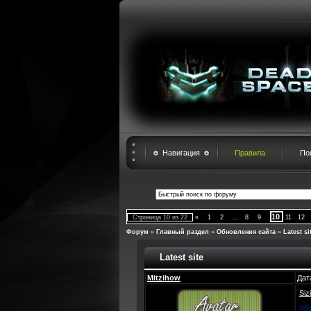
Навигация
Правила
По
10
Страница
10
из
22
«
1
2
…
8
9
11
12
Форум
»
Главный раздел
»
Обновления сайта
»
Latest si
Latest site
Mitzihow
Дат
Siz