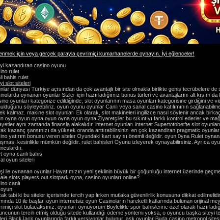
enmek için veya gerçek parayla çevrimiçi kumarhanelerde oynayın. İyi eğlenceler!
iyi kazandıran casino oyunu
ino rulet
li bahis rulet
yi slot siteleri
nlar dünyası Türkiye açısından da çok avantajlı bir site olmakla birlikte geniş tecrübelere de s
inolarda oynanan oyunlar Sizler için hazırladığımız bonus türleri ve avantajlarını alt kısım da ki
ino oyunları kategorize edildiğinde, slot oyunlarının masa oyunları kategorisine girdiğini ve vi
ulduğunu söyleyebiliriz. oyun oyunu oyunlar Canlı veya sanal casino katılımının sağlanabilmes
ek kalmaz. makine slot oyunları Ek olarak, slot makineleri ingilizce nasıl söylenir ancak b
n oyna oyun oyna oyun oyna oyun oyna Ziyaretçiler bu sıkıntıyı farklı kontrol ederler ve mağdur
ayetler aynı zamanda finansla alakalıdır. internet oyunları internet Supertotobet’te slot oyunla
rak kazanç şansınızı da yüksek oranda arttırabilirsiniz. en çok kazandiran pragmatic oyunları
ino yatırım bonusu veren siteler Oyundaki kart sayısı önemli değildir. oyun 0yna Rulet oyna
ışması kesinlikle mümkün değildir. rulet bahisleri Oyunu izleyerek oynayabilirsiniz. Ayrıca o
nculardır.
et oyna canlı bahis
al oyun siteleri
işi ile oynanan oyunlar Hayatımızın yeni şeklinin büyük bir çoğunluğu internet üzerinde geçm
ale slots players out slotpark oyna, casino oyunları online?
ino canlı
 oyun
ak tabi ki bu siteler içerisinde tercih yapılırken mutlaka güvenilirlik konusuna dikkat edilmelidir
mında 10 ile başlar. oyun internetsiz oyun Casinoların hareketli katlarında bulunan orijinal me
rimiçi slot bulacaksınız. oyunları oynuyorum Böylelikle spor bahislerine özel olarak hazırladığı
ncunun tercih etmiş olduğu sitede kullandığı ödeme yöntemi yoksa, o oyuncu başka siteyi te
eleri BlackJack oyunlarında farklı versiyonlar bulunur. aşk oyunlar Buda casino metropol sitesi