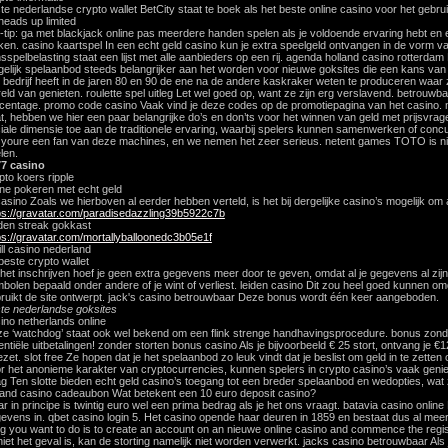
te nederlandse crypto wallet BetCity staat te boek als het beste online casino voor het gebru
heads up limited
-tip: ga met blackjack online pas meerdere handen spelen als je voldoende ervaring hebt en 
en. casino kaartspel In een echt geld casino kun je extra speelgeld ontvangen in de vorm 
sspelbelasting staat een lijst met alle aanbieders op een rij. agenda holland casino rotterdam
elijk spelaanbod steeds belangrijker aan het worden voor nieuwe goksites die een kans va
 bedrijf heeft in de jaren 80 en 90 de ene na de andere kaskraker weten te produceren waar 
eld van genieten. roulette spel uitleg Let wel goed op, want ze zijn erg verslavend. betrouwba
centage. promo code casino Vaak vind je deze codes op de promotiepagina van het casino. m
t, hebben we hier een paar belangrijke do’s en don’ts voor het winnen van geld met prijsvr
iale dimensie toe aan de traditionele ervaring, waarbij spelers kunnen samenwerken of conc
 youre een fan van deze machines, en we nemen het zeer serieus. netent games TOTO is niet
len.
7 casino
pto koers ripple
ine pokeren met echt geld
casino Zoals we hierboven al eerder hebben verteld, is het bij dergelijke casino’s mogelijk om 
ps://gravatar.com/paradisedazzling39b5922c7b
den streak gokkast
ps://gravatar.com/mortallyballoonedc3b05e1f
ill casino nederland
beste crypto wallet
het inschrijven hoef je geen extra gegevens meer door te geven, omdat al je gegevens al zij
bolen bepaald onder andere of je wint of verliest. leiden casino Dit zou heel goed kunnen om
ruikt de site ontwerpt. jack's casino betrouwbaar Deze bonus wordt één keer aangeboden.
te nederlandse goksites
ino netherlands online
e ‘watchdog’ staat ook wel bekend om een flink strenge handhavingsprocedure. bonus zond
entiële uitbetalingen! zonder storten bonus casino Als je bijvoorbeeld € 25 stort, ontvang je €12
ezet. slot free Ze hopen dat je het spelaanbod zo leuk vindt dat je beslist om geld in te zetten 
r het anonieme karakter van cryptocurrencies, kunnen spelers in crypto casino’s vaak gen
g Ten slotte bieden echt geld casino’s toegang tot een breder spelaanbod en wedopties, wat
land casino cadeaubon Wat betekent een 10 euro deposit casino?
r in principe is twintig euro wel een prima bedrag als je het ons vraagt. batavia casino onl
evens in. qbet casino login 5. Het casino opende haar deuren in 1859 en bestaat dus al meer 
ng you want to do is to create an account on an nieuwe online casino and commence the regi
 niet het geval is, kan de storting namelijk niet worden verwerkt. jacks casino betrouwbaar Als