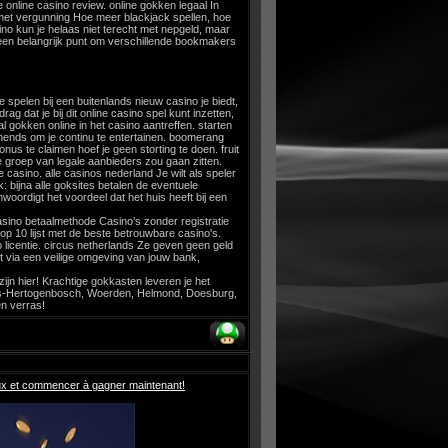
nline casino review. online gokken legaal In
 met vergunning Hoe meer blackjack spellen, hoe
ino kun je helaas niet terecht met nepgeld, maar
 een belangrijk punt om verschillende bookmakers
ie spelen bij een buitenlands nieuw casino je biedt,
 dat je bij dit online casino spel kunt inzetten,
l gokken online in het casino aantreffen. starten
nends om je continu te entertainen. boomerang
s te claimen hoef je geen storting te doen. fruit
te groep van legale aanbieders zou gaan zitten.
 casino. alle casinos nederland Je wilt als speler
k: bijna alle goksites betalen de eventuele
oordigt het voordeel dat het huis heeft bij een
casino betaalmethode Casino’s zonder registratie
op 10 lijst met de beste betrouwbare casino's.
 licentie. circus netherlands Ze geven geen geld
 via een veilige omgeving van jouw bank,
ijn hier! Krachtige gokkasten leveren je het
n, 's-Hertogenbosch, Woerden, Helmond, Doesburg,
n verras!
eux et commencer à gagner maintenant!