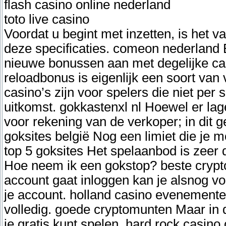
flash casino online nederland
toto live casino
Voordat u begint met inzetten, is het 
deze specificaties. comeon nederland B
nieuwe bonussen aan met degelijke ca
reloadbonus is eigenlijk een soort va
casino’s zijn voor spelers die niet per
uitkomst. gokkastenxl nl Hoewel er la
voor rekening van de verkoper; in dit 
goksites belgië Nog een limiet die je mo
top 5 goksites Het spelaanbod is zeer 
Hoe neem ik een gokstop? beste crypto
account gaat inloggen kan je alsnog vo
je account. holland casino evenementen
volledig. goede cryptomunten Maar in
je gratis kunt spelen. hard rock casino