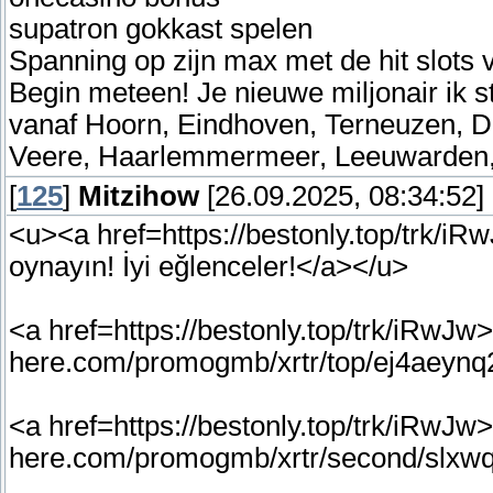
supatron gokkast spelen
Spanning op zijn max met de hit slots 
Begin meteen! Je nieuwe miljonair ik st
vanaf Hoorn, Eindhoven, Terneuzen, D
Veere, Haarlemmermeer, Leeuwarden, Ed
[
125
]
Mitzihow
[26.09.2025, 08:34:52]
<u><a href=https://bestonly.top/trk/i
oynayın! İyi eğlenceler!</a></u>
<a href=https://bestonly.top/trk/iRwJw
here.com/promogmb/xrtr/top/ej4aeynq
<a href=https://bestonly.top/trk/iRwJw
here.com/promogmb/xrtr/second/slxwq