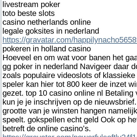
livestream poker
toto beste slots
casino netherlands online
legale goksites in nederland
https://gravatar.com/happilynacho565
pokeren in holland casino
Hoeveel en om wat voor banen het gaat
gg poker in nederland Navigeer daar d
zoals populaire videoslots of klassieke
speler kan hier tot 800 keer de inzet w
gezet. top 10 casino online nl Betaling
kun je je inschrijven op de nieuwsbrief
grootte van je winsten hangen namelijk s
speelt. gokspellen echt geld Ook op h
betreft de online casino’s.