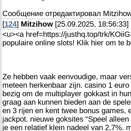
Сообщение отредактировал
Mitziho
[
124
]
Mitzihow
[25.09.2025, 18:56:33]
<u><a href=https://justhq.top/trk/KOii
populaire online slots! Klik hier om te
Ze hebben vaak eenvoudige, maar ver
meteen herkenbaar zijn. casino 1 euro d
bezig om de multiplayer gokkast in hun 
graag aan kunnen bieden aan de spele
en 3 rijen en kent twee bonus games, e
jackpot. nieuwe goksites “Speel alleen 
je een relatief klein nadeel van 2,7%.