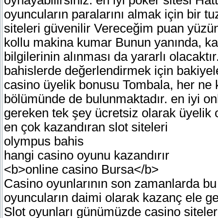
oynayabilirsiniz. en iyi poker sitesi Hat
oyuncuların paralarını almak için bir 
siteleri güvenilir Vereceğim puan yüzü
kollu makina kumar Bunun yanında, kaç
bilgilerinin alınması da yararlı olacakt
bahislerde değerlendirmek için bakiyel
casino üyelik bonusu Tombala, her ne 
bölümünde de bulunmaktadır. en iyi on
gereken tek şey ücretsiz olarak üyelik
en çok kazandıran slot siteleri
olympus bahis
hangi casino oyunu kazandırır
<b>online casino Bursa</b>
Casino oyunlarının son zamanlarda bu 
oyuncuların daimi olarak kazanç ele ge
Slot oyunları günümüzde casino siteler