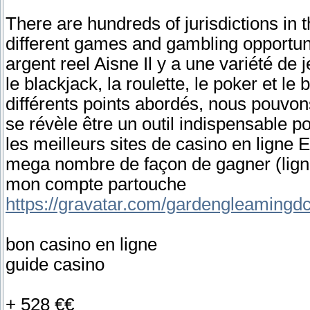
There are hundreds of jurisdictions in 
different games and gambling opportunit
argent reel Aisne Il y a une variété de
le blackjack, la roulette, le poker et l
différents points abordés, nous pouvon
se révèle être un outil indispensable p
les meilleurs sites de casino en ligne
mega nombre de façon de gagner (lign
mon compte partouche
https://gravatar.com/gardengleaming
bon casino en ligne
guide casino
+ 528 €€