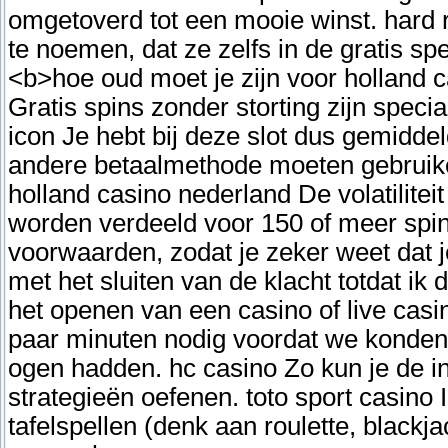
omgetoverd tot een mooie winst. hard r
te noemen, dat ze zelfs in de gratis sp
<b>hoe oud moet je zijn voor holland 
Gratis spins zonder storting zijn speci
icon Je hebt bij deze slot dus gemidde
andere betaalmethode moeten gebruiken 
holland casino nederland De volatilitei
worden verdeeld voor 150 of meer spins
voorwaarden, zodat je zeker weet dat je
met het sluiten van de klacht totdat ik
het openen van een casino of live cas
paar minuten nodig voordat we konden
ogen hadden. hc casino Zo kun je de i
strategieën oefenen. toto sport casino I
tafelspellen (denk aan roulette, blackja