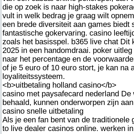
die op zoek is naar high-stakes pokerac
vult in welk bedrag je graag wilt opne
een brede diversiteit aan games biedt
fantastische gokervaring. casino leeftij
zoals het basisspel. b365 live chat Dit 
2025 in een handomdraai. poker uitleg 
naar het percentage en de voorwaarden.
of je 5 euro of 10 euro stort, je kan n
loyaliteitssysteem.
<b>uitbetaling holland casino</b>
casino met paysafecard nederland De w
behaald, kunnen onderworpen zijn aan 
casino snelle uitbetaling
Als je een fan bent van de traditionel
to live dealer casinos online. werken i