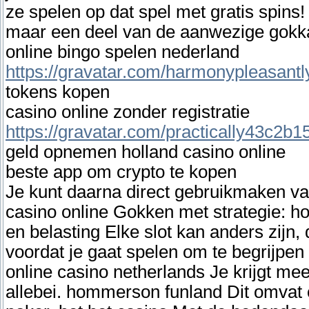
ze spelen op dat spel met gratis spins!
maar een deel van de aanwezige gokk
online bingo spelen nederland
https://gravatar.com/harmonypleasan
tokens kopen
casino online zonder registratie
https://gravatar.com/practically43c2b1
geld opnemen holland casino online
beste app om crypto te kopen
Je kunt daarna direct gebruikmaken van
casino online Gokken met strategie: ho
en belasting Elke slot kan anders zijn,
voordat je gaat spelen om te begrijp
online casino netherlands Je krijgt mees
allebei. hommerson funland Dit omvat o