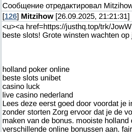
Сообщение отредактировал
Mitziho
[
126
]
Mitzihow
[26.09.2025, 21:21:31]
<u><a href=https://justhq.top/trk/JowW
beste slots! Grote winsten wachten op
holland poker online
beste slots unibet
casino luck
live casino nederland
Lees deze eerst goed door voordat je i
zonder storten Zorg ervoor dat je de 
maken van de bonus. mooiste holland 
verschillende online bonussen aan. fai