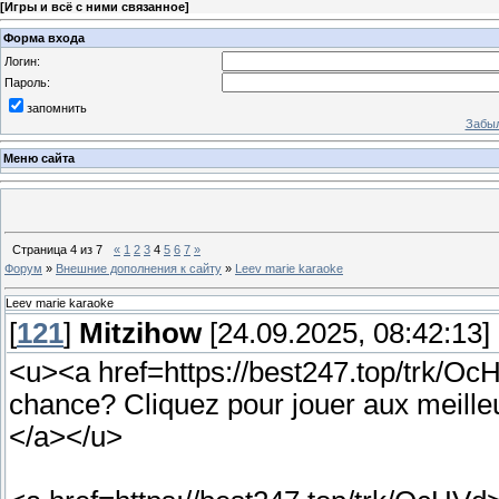
[
Игры и всё с ними связанное
]
Форма входа
Логин:
Пароль:
запомнить
Забыл
Меню сайта
Страница
4
из
7
«
1
2
3
4
5
6
7
»
Форум
»
Внешние дополнения к сайту
»
Leev marie karaoke
Leev marie karaoke
[
121
]
Mitzihow
[24.09.2025, 08:42:13]
<u><a href=https://best247.top/trk/Oc
chance? Cliquez pour jouer aux meilleu
</a></u>