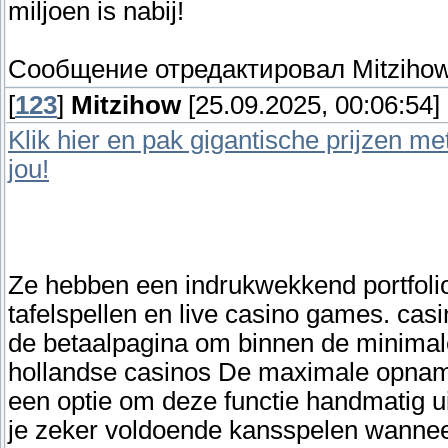
miljoen is nabij!
Сообщение отредактировал
Mitziho
[
123
]
Mitzihow
[25.09.2025, 00:06:54]
Klik hier en pak gigantische prijzen me
jou!
Ze hebben een indrukwekkend portfolio
tafelspellen en live casino games. ca
de betaalpagina om binnen de minimale 
hollandse casinos De maximale opnamel
een optie om deze functie handmatig ui
je zeker voldoende kansspelen wanneer