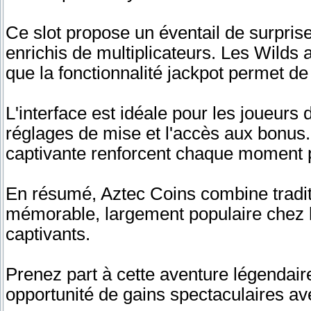
Ce slot propose un éventail de surprises
enrichis de multiplicateurs. Les Wilds
que la fonctionnalité jackpot permet 
L'interface est idéale pour les joueurs
réglages de mise et l'accès aux bonus.
captivante renforcent chaque moment p
En résumé, Aztec Coins combine tradit
mémorable, largement populaire chez l
captivants.
Prenez part à cette aventure légendai
opportunité de gains spectaculaires av