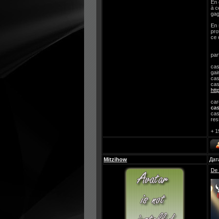
En 
à c
gag
En 
pro
ce 
par
cas
gai
cas
cas
htt
car
cas
cas
res
+ 1
Mitzihow
Дат
De 