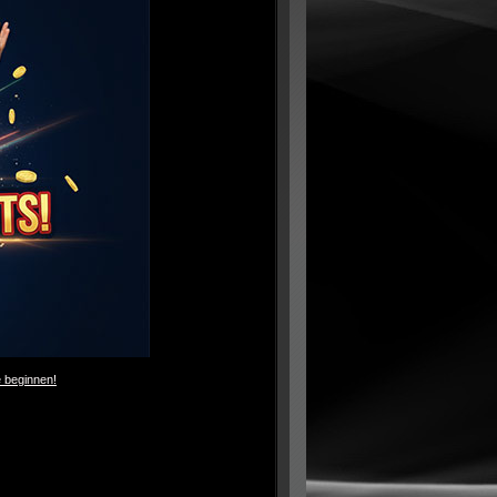
e beginnen!