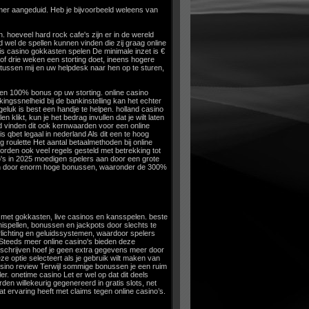
mmer aangeduid. Heb je bijvoorbeeld weleens van
. hoeveel hard rock cafe's zijn er in de wereld
wel de spellen kunnen vinden die zij graag online
tis casino gokkasten spelen De minimale inzet is €
of drie weken een storting doet, ineens hogere
e tussen mij en uw helpdesk naar hen op te sturen,
en 100% bonus op uw storting. online casino
ingssnelheid bij de bankinstelling kan het echter
eluk is best een handje te helpen. holland casino
n klikt, kun je het bedrag invullen dat je wilt laten
 vinden dit ook kernwaarden voor een online
is qbet legaal in nederland Als dit een te hoog
g roulette Het aantal betaalmethoden bij online
worden ook veel regels gesteld met betrekking tot
o's in 2025 moedigen spelers aan door een grote
ich door enorm hoge bonussen, waaronder de 300%
e met gokkasten, live casinos en kansspelen. beste
spellen, bonussen en jackpots door slechts te
rlichting en geluidssystemen, waardoor spelers
 Steeds meer online casino's bieden deze
nschrijven hoef je geen extra gegevens meer door
ze optie selecteert als je gebruik wilt maken van
asino review Terwijl sommige bonussen je een ruim
. onetime casino Let er wel op dat dit deels
den willekeurig gegenereerd in gratis slots, net
at ervaring heeft met claims tegen online casino’s.