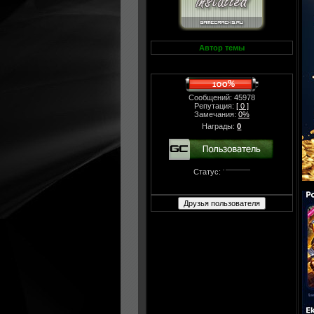
Автор темы
Сообщений: 45978
Репутация:
[ 0 ]
Замечания:
0%
Награды:
0
Статус: