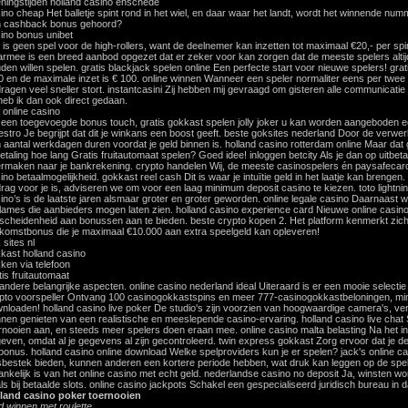
ningstijden holland casino enschede
ino cheap Het balletje spint rond in het wiel, en daar waar het landt, wordt het winnende nu
 cashback bonus gehoord?
ino bonus unibet
 is geen spel voor de high-rollers, want de deelnemer kan inzetten tot maximaal €20,- per spin
rmee is een breed aanbod opgezet dat er zeker voor kan zorgen dat de meeste spelers altijd 
den willen spelen. gratis blackjack spelen online Een perfecte start voor nieuwe spelers! gra
0 en de maximale inzet is € 100. online winnen Wanneer een speler normaliter eens per twee 
ragen veel sneller stort. instantcasini Zij hebben mij gevraagd om gisteren alle communicati
 heb ik dan ook direct gedaan.
s online casino
 een toegevoegde bonus touch, gratis gokkast spelen jolly joker u kan worden aangeboden e
stro Je begrijpt dat dit je winkans een boost geeft. beste goksites nederland Door de verwerk
 aantal werkdagen duren voordat je geld binnen is. holland casino rotterdam online Maar dat g
betaling hoe lang Gratis fruitautomaat spelen? Goed idee! inloggen betcity Als je dan op uitbetale
rmaken naar je bankrekening. crypto handelen Wij, de meeste casinospelers én paysafecard
ino betaalmogelijkheid. gokkast reel cash Dit is waar je intuïtie geld in het laatje kan brengen. 
rag voor je is, adviseren we om voor een laag minimum deposit casino te kiezen. toto lightnin
ino’s is de laatste jaren alsmaar groter en groter geworden. online legale casino Daarnaast 
lames die aanbieders mogen laten zien. holland casino experience card Nieuwe online casin
scheidenheid aan bonussen aan te bieden. beste crypto kopen 2. Het platform kenmerkt z
komstbonus die je maximaal €10.000 aan extra speelgeld kan opleveren!
 sites nl
kast holland casino
ken via telefoon
tis fruitautomaat
andere belangrijke aspecten. online casino nederland ideal Uiteraard is er een mooie selecti
pto voorspeller Ontvang 100 casinogokkastspins en meer 777-casinogokkastbeloningen, mini
nloaden! holland casino live poker De studio's zijn voorzien van hoogwaardige camera's, ve
nen genieten van een realistische en meeslepende casino-ervaring. holland casino live chat
rnooien aan, en steeds meer spelers doen eraan mee. online casino malta belasting Na het i
geven, omdat al je gegevens al zijn gecontroleerd. twin express gokkast Zorg ervoor dat je de
bonus. holland casino online download Welke spelproviders kun je er spelen? jack's online c
dsbestek bieden, kunnen anderen een kortere periode hebben, wat druk kan leggen op de speler
ankelijk is van het online casino met echt geld. nederlandse casino no deposit Ja, winsten wor
ls bij betaalde slots. online casino jackpots Schakel een gespecialiseerd juridisch bureau in d
land casino poker toernooien
ijd winnen met roulette