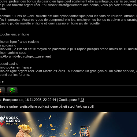
outre, profiter des bonus du casino en ligne peut également être avantageux, car ils peuvent 
e jeu de roulette argent réel. En utilisant stratégiquement ces bonus, vous pouvez étendre 
ner.
somme, 9 Pots of Gold Roulette est une option fantastique pour les fans de roulette, offrant
fits importants. Assurez-vous de comprendre le jeu, employer les bonus et suivre une straté
casino jeu de roulette en ligne et jouer casino en ligne jeu de roulette.
touche jeux en ligne
ino en ligne france roulette
n au casino
ino viuz Le Bitcoin est le moyen de paiement le plus rapide puisqu’il prend moins de 15 minut
ino machine sous
ps://forum.dylzo.ru/topic....usement
ousel casino
ino poker en france
ino en ligne argent reel Saint-Martin-d'Hères Tout comme un gros gain ou un piètre service, l
senti sur les forums.
9 €
а: Воскресенье, 16.11.2025, 22:22:44 | Сообщение #
43
beste online rulettspillene og kasinoene på ett sted! Velg og spill!