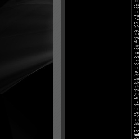
ope
cas
een
cas
Het
Daa
zou
0,2
bed
dit
tip
Als
mae
een
uit
ove
cas
bed
cas
rec
ver
wel
gok
gok
gok
gra
En 
cry
dow
kun
toe
te 
de 
tij
afh
zoa
hol
alt