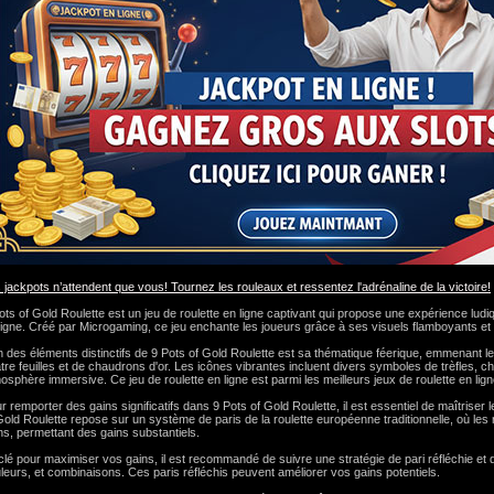
 jackpots n’attendent que vous! Tournez les rouleaux et ressentez l'adrénaline de la victoire!
ots of Gold Roulette est un jeu de roulette en ligne captivant qui propose une expérience lud
ligne. Créé par Microgaming, ce jeu enchante les joueurs grâce à ses visuels flamboyants 
n des éléments distinctifs de 9 Pots of Gold Roulette est sa thématique féerique, emmenant l
tre feuilles et de chaudrons d'or. Les icônes vibrantes incluent divers symboles de trèfles, ch
osphère immersive. Ce jeu de roulette en ligne est parmi les meilleurs jeux de roulette en lign
r remporter des gains significatifs dans 9 Pots of Gold Roulette, il est essentiel de maîtrise
Gold Roulette repose sur un système de paris de la roulette européenne traditionnelle, où le
ns, permettant des gains substantiels.
clé pour maximiser vos gains, il est recommandé de suivre une stratégie de pari réfléchie et 
leurs, et combinaisons. Ces paris réfléchis peuvent améliorer vos gains potentiels.