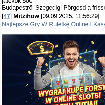
jatekok 500
Budapestről Szegedig! Pörgesd a friss
[
47
]
Mitzihow
[09.09.2025, 11:56:29]
Najlepsze Gry W Ruletkę Online I Kas