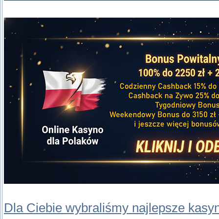
Dla Ciebie wybraliśmy najlepsze kasy