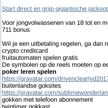
Start direct en grijp gigantische jackpo
Voor jongvolwassenen van 18 tot en met
711 bonus
Wil je een uitbetaling regelen, ga dan
crypto creditcard
fruitautomaten spelen gratis
De symbolen op de reels moeten op een 
poker leren spelen
https://gravatar.com/drivenclearlyd20
buitenlandse goksites
https://gravatar.com/sublimewonderl
gokken met telefoon abonnement
twintimer gokkast