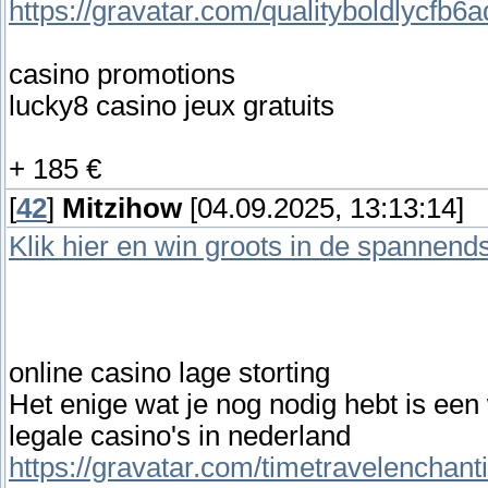
https://gravatar.com/qualityboldlycfb6
casino promotions
lucky8 casino jeux gratuits
+ 185 €
[
42
]
Mitzihow
[04.09.2025, 13:13:14]
Klik hier en win groots in de spannends
online casino lage storting
Het enige wat je nog nodig hebt is een
legale casino's in nederland
https://gravatar.com/timetravelenchan