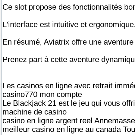
Ce slot propose des fonctionnalités bo
L'interface est intuitive et ergonomiq
En résumé, Aviatrix offre une aventure 
Prenez part à cette aventure dynamiqu
Les casinos en ligne avec retrait imméd
casino770 mon compte
Le Blackjack 21 est le jeu qui vous off
machine de casino
casino en ligne argent reel Annemasse
meilleur casino en ligne au canada Tou