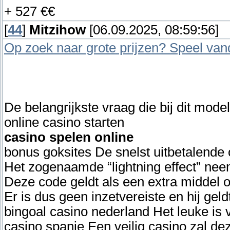
+ 527 €€
[
44
]
Mitzihow
[06.09.2025, 08:59:56]
Op zoek naar grote prijzen? Speel vand
De belangrijkste vraag die bij dit mod
online casino starten
casino spelen online
bonus goksites De snelst uitbetalende
Het zogenaamde “lightning effect” neem
Deze code geldt als een extra middel o
Er is dus geen inzetvereiste en hij ge
bingoal casino nederland Het leuke is 
casino spanje Een veilig casino zal de